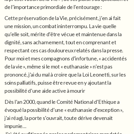
de l’importance primordiale de l’entourage :
Cette préservation de la Vie, précisément, j’en ai fait
une mission, un combat ininterrompu. La vie quelle
qu’elle soit, mérite d’être vécue et maintenue dans la
dignité, sans acharnement, tout en comprenant et
respectant ces cas douloureux relatés dans la presse.
Pour moi et mes compagnons d’infortune, « accidentés
de la vie », même si le mot « euthanasie » n’est pas
prononcé, j’ai du mal à croire que la Loi Leonetti, sur les
soins palliatifs, puisse être revue en y ajoutant la
possibilité d’une aide active à mourir
Dès l’an 2000, quand le Comité National d’Ethique a
évoqué la possibilité d’une « euthanasie d’exception »,
j’ai réagi, la porte s’ouvrait, toute dérive devenait
impunie…
J’ai été auditionnée par les parlementaires mandatés,