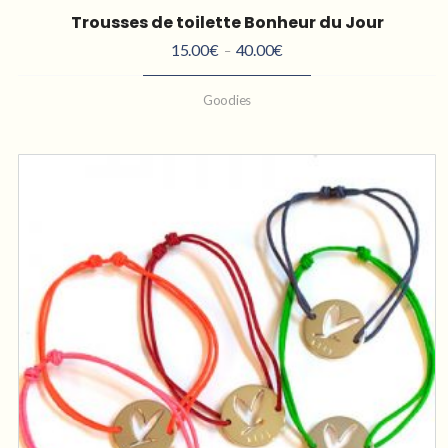
Trousses de toilette Bonheur du Jour
15.00
€
40.00
€
Plage
–
de
Goodies
prix :
15.00€
à
40.00€