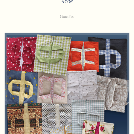
5.00
€
Goodies