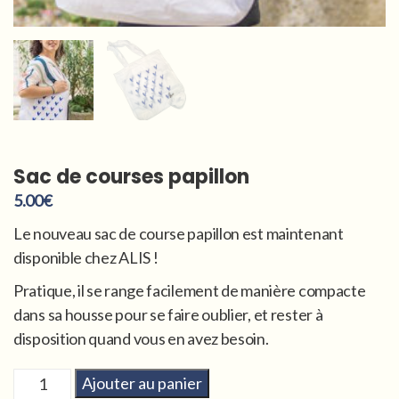
Sac de courses papillon
5.00
€
Le nouveau sac de course papillon est maintenant
disponible chez ALIS !
Pratique, il se range facilement de manière compacte
dans sa housse pour se faire oublier, et rester à
disposition quand vous en avez besoin.
quantité
Ajouter au panier