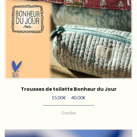
Trousses de toilette Bonheur du Jour
15.00
€
40.00
€
Plage
–
de
Goodies
prix :
15.00€
à