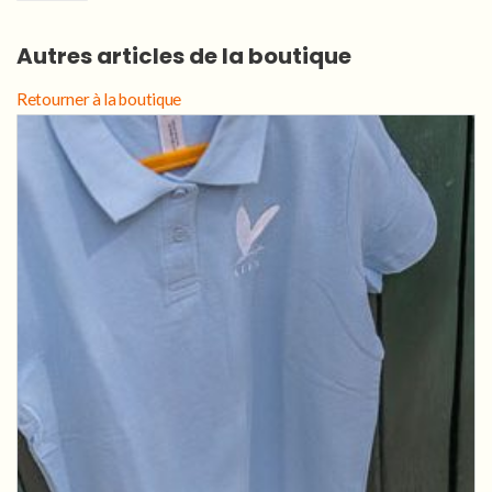
de
Sac
Autres articles de la boutique
de
courses
Retourner à la boutique
papillon