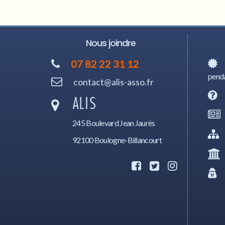
Nous joindre
07 82 22 31 12
penda
contact@alis-asso.fr
ALIS
245 Boulevard Jean Jaurès
92100 Boulogne-Billancourt