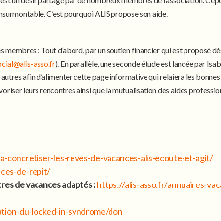
n est un désir partagé par de nombreux membres de l’association. Cepen
e insurmontable. C’est pourquoi ALIS propose son aide.
 membres : Tout d’abord, par un soutien financier qui est proposé dès l
ocial@alis-asso.fr
). En parallèle, une seconde étude est lancée par Isa
autres afin d’alimenter cette page informative qui relaiera les bonnes 
riser leurs rencontres ainsi que la mutualisation des aides profession
er-a-concretiser-les-reves-de-vacances-alis-ecoute-et-agit/
nces-de-repit/
tres de vacances adaptés :
https://alis-asso.fr/annuaires-va
iation-du-locked-in-syndrome/don
,
ACTUALITÉS
TÉMOIGNAGE VACANCES DE RÉPIT