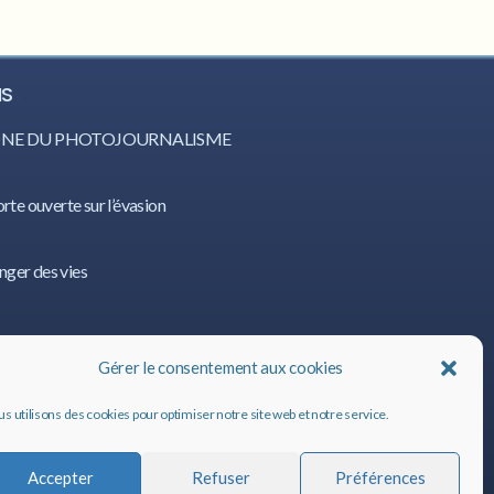
IS
CÔNE DU PHOTOJOURNALISME
orte ouverte sur l’évasion
nger des vies
IS
Gérer le consentement aux cookies
s utilisons des cookies pour optimiser notre site web et notre service.
Accepter
Refuser
Préférences