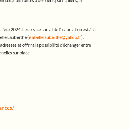
dant, confrontés à des défis particuliers, la
’été 2024. Le service social de l’association est à la
belle Lauberthe (
isabellelauberthe@yahoo.fr
),
adresses et offrira la possibilité d’échanger entre
nelles sur place.
cances/