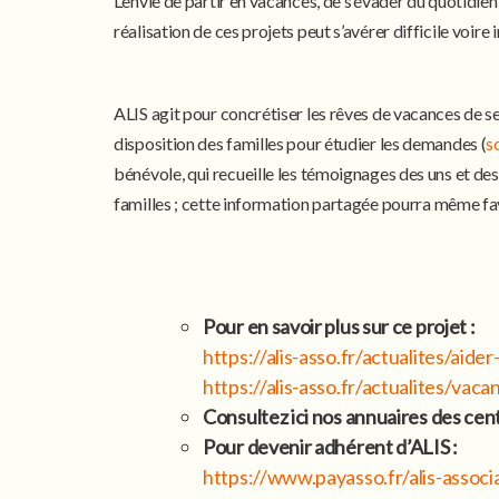
L’envie de partir en vacances, de s’évader du quotidie
réalisation de ces projets peut s’avérer difficile voir
ALIS agit pour concrétiser les rêves de vacances de ses
disposition des familles pour étudier les demandes (
s
bénévole, qui recueille les témoignages des uns et des 
familles ; cette information partagée pourra même favo
Pour en savoir plus sur ce projet :
https://alis-asso.fr/actualites/aid
https://alis-asso.fr/actualites/vaca
Consultez ici nos annuaires des cen
Pour devenir adhérent d’ALIS :
https://www.payasso.fr/alis-assoc