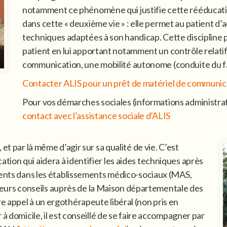
notamment ce phénomène qui justifie cette rééducation 
dans cette « deuxième vie » : elle permet au patient d
techniques adaptées à son handicap. Cette discipline p
patient en lui apportant notamment un contrôle relatif
communication, une mobilité autonome (conduite du fa
Contacter ALIS pour un prêt de matériel de communic
Pour vos démarches sociales (informations administra
contact avec l’assistance sociale d’ALIS
et par là même d’agir sur sa qualité de vie. C’est
ion qui aidera à identifier les aides techniques après
ésents dans les établissements médico-sociaux (MAS,
er leurs conseils auprès de la Maison départementale des
 appel à un ergothérapeute libéral (non pris en
 à domicile, il est conseillé de se faire accompagner par