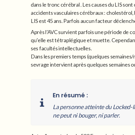
dans le tronc cérébral . Les causes du LIS son
accidents vasculaires cérébraux : cholestérol
LIS est 45 ans. Parfois aucun facteur déclench
Après l’AVC survient parfois une période de co
qu’elle est tétraplégique et muette. Cependant,
ses facultés intellectuelles.
Dans les premiers temps (quelques semaines/moi
sevrage intervient après quelques semaines o
En résumé :
La personne atteinte du Locked-
ne peut ni bouger, ni parler.