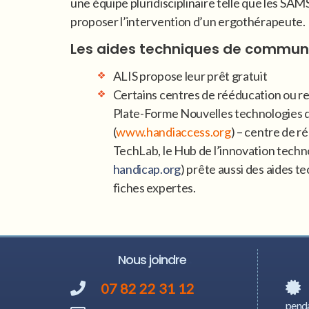
une équipe pluridisciplinaire telle que les SAM
proposer l’intervention d’un ergothérapeute.
Les aides techniques de communi
ALIS propose leur prêt gratuit
Certains centres de rééducation ou res
Plate-Forme Nouvelles technologies d
(
www.handiaccess.org
) – centre de r
TechLab, le Hub de l’innovation tech
handicap.org
) prête aussi des aides 
fiches expertes.
Nous joindre
07 82 22 31 12
penda