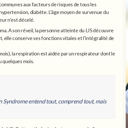
t communes aux facteurs de risques de tous les
, hypertension, diabète. L’âge moyen de survenue du
eur n’est décelé.
ma. A son réveil, la personne atteinte du LIS découvre
 elle conserve ses fonctions vitales et l’intégralité de
s), la respiration est aidée par un respirateur dont le
u quelques mois.
In Syndrome entend tout, comprend tout, mais