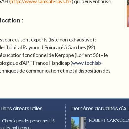
SAH (
http://www.samsah-savs.fr/
) qui peuvent aussi
cation :
sources sont experts (liste non exhaustive) :
e l’hôpital Raymond Poincaré à Garches (92)
ééducation fonctionnel de Kerpape (Lorient 56) – le
nologique d’APF France Handicap (
www.techlab-
techniques de communication et met à disposition des
Liens directs utiles
Dernières actualités d'AL
ROBERT CAPA:L’I
Chroniques des personnes LIS
nt le confinement