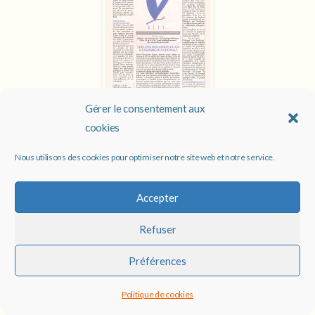
Gérer le consentement aux
cookies
Lettre d’ALIS n°3
Nous utilisons des cookies pour optimiser notre site web et notre service.
Juin 1998
Accepter
Refuser
Préférences
Politique de cookies