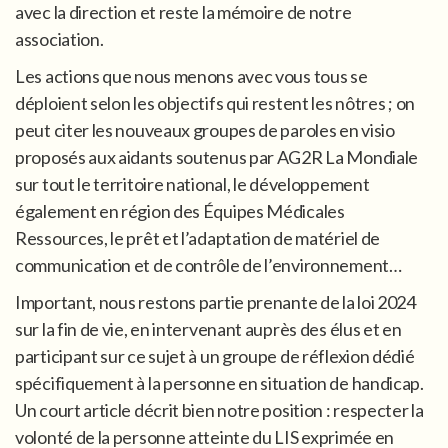
avec la direction et reste la mémoire de notre
association.
Les actions que nous menons avec vous tous se
déploient selon les objectifs qui restent les nôtres ; on
peut citer les nouveaux groupes de paroles en visio
proposés aux aidants soutenus par AG2R La Mondiale
sur tout le territoire national, le développement
également en région des Équipes Médicales
Ressources, le prêt et l’adaptation de matériel de
communication et de contrôle de l’environnement…
Important, nous restons partie prenante de la loi 2024
sur la fin de vie, en intervenant auprès des élus et en
participant sur ce sujet à un groupe de réflexion dédié
spécifiquement à la personne en situation de handicap.
Un court article décrit bien notre position : respecter la
volonté de la personne atteinte du LIS exprimée en