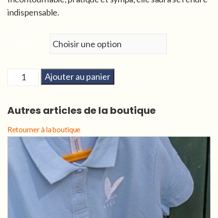
indispensable.
Couleur
quantité
Ajouter au panier
de
Casquette
Autres articles de la boutique
ALIS
jaune
Retourner à la boutique
ou
bleue