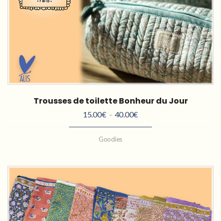
Trousses de toilette Bonheur du Jour
15.00
€
40.00
€
Plage
–
de
Goodies
prix :
15.00€
à
40.00€