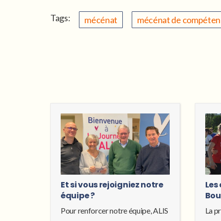
Tags:
mécénat
mécénat de compéten
Et si vous rejoigniez notre
Les
équipe ?
Bou
Pour renforcer notre équipe, ALIS
La p