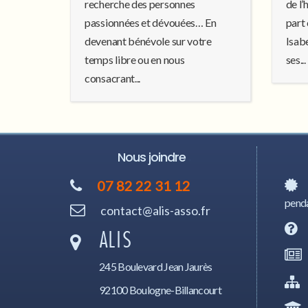
recherche des personnes
de l’
passionnées et dévouées… En
part 
devenant bénévole sur votre
Isab
temps libre ou en nous
ses...
consacrant...
Nous joindre
07 82 22 31 12
penda
contact@alis-asso.fr
ALIS
245 Boulevard Jean Jaurès
92100 Boulogne-Billancourt