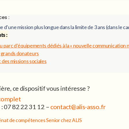
es :
que d’une mission plus longue dans la limite de 3 ans (dans l
ts :
du parc d’équipements dédiés à la « nouvelle communication 
 grands donateurs
 des missions sociales
ière, ce dispositif vous intéresse ?
 complet
 : 07 82 22 31 12 –
contact@alis-asso.fr
nat de compétences Senior chez ALIS