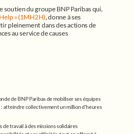
le soutien du groupe BNP Paribas qui,
 2 Help » (1MH2H)
, donne à ses
stir pleinement dans des actions de
es au service de causes
fonde de BNP Paribas de mobiliser ses équipes
 : atteindre collectivement un million d’heures
e travail à des missions solidaires
onibilités et ses affinités, tout en offrant à