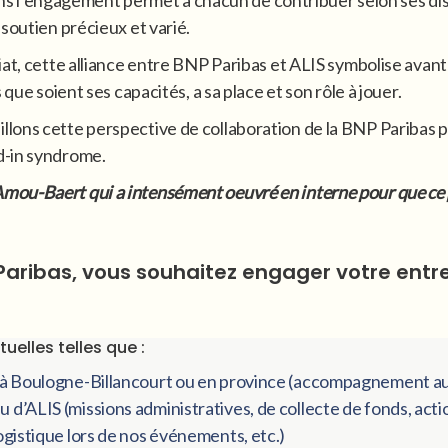
soutien précieux et varié.
riat, cette alliance entre BNP Paribas et ALIS symbolise ava
que soient ses capacités, a sa place et son rôle à jouer.
lons cette perspective de collaboration de la BNP Paribas 
d-in syndrome.
ou-Baert qui a intensément oeuvré en interne pour que ce pa
ribas, vous souhaitez engager votre entrep
elles telles que :
 à Boulogne-Billancourt ou en province (accompagnement aux s
d’ALIS (missions administratives, de collecte de fonds, actio
logistique lors de nos événements, etc.)