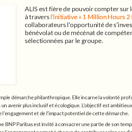
ALIS est fière de pouvoir compter sur 
à travers
l’initiative « 1 Million Hours
collaborateurs l’opportunité de s’inve
bénévolat ou de mécénat de compétenc
sélectionnées par le groupe.
simple démarche philanthropique. Elle incarne la volonté pro
 avenir plus inclusif et écologique. L’objectif est ambitieux
de l’engagement et de l’impact potentiel de cette démarche.
BNP Paribas est invité à consacrer une partie de son temps d
dans l’engagement permet à chacun de contribuer selon ses disp