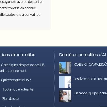
hexagone traverse de part en
cette forêt bien connue.
elle Lauberthe a convaincu
Liens directs utiles
Dernières actualités d'AL
ROBERT CAPA:L’I
Chroniques des personnes LIS
nt le confinement
Les livres audio : une p
Qu’est ce que le LIS ?
Toute notre actualité
Un rappel qui peut cha
Plan du site