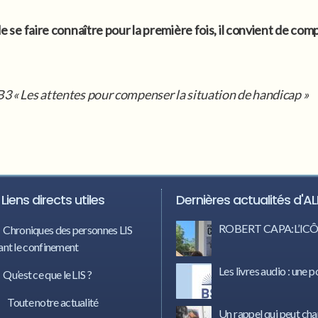
 de se faire connaître pour la première fois, il convient de co
B3 « Les attentes pour compenser la situation de handicap »
Liens directs utiles
Dernières actualités d'AL
ROBERT CAPA:L’I
Chroniques des personnes LIS
nt le confinement
Les livres audio : une p
Qu’est ce que le LIS ?
Toute notre actualité
Un rappel qui peut cha