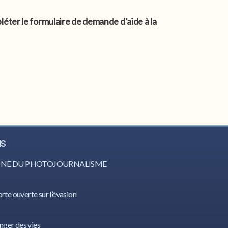
mpléter le formulaire de demande d’aide à la
IS
CÔNE DU PHOTOJOURNALISME
orte ouverte sur l’évasion
nger des vies