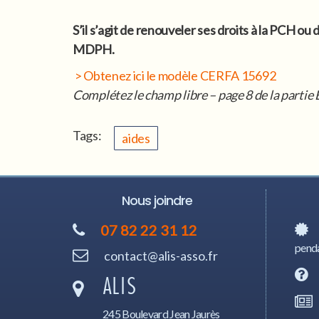
S’il s’agit de renouveler ses droits à la PCH ou
MDPH.
> Obtenez ici le modèle CERFA 15692
Complétez le champ libre – page 8 de la partie 
Tags:
aides
Nous joindre
07 82 22 31 12
penda
contact@alis-asso.fr
ALIS
245 Boulevard Jean Jaurès