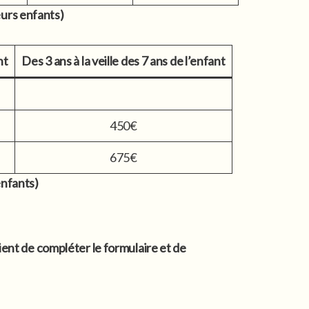
eurs enfants)
nt
Des 3 ans à la veille des 7 ans de l’enfant
450€
675€
enfants)
ient de compléter le formulaire et de