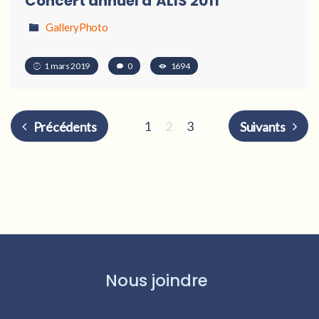
Concert annuel d’ALIS 2011
GalleryPhoto
1 mars 2019
0
1694
1
2
3
Précédents
Suivants
Nous joindre