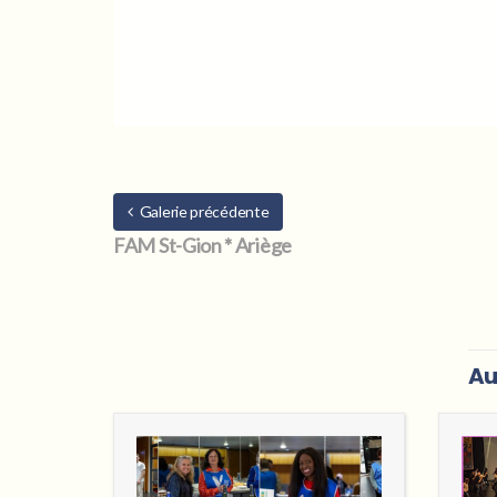
Galerie précédente
FAM St-Gion * Ariège
Au