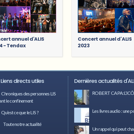
cert annuel d'ALIS
Concert annuel d'ALIS
4 - Tendax
2023
Liens directs utiles
Dernières actualités d'AL
ROBERT CAPA:L’I
Chroniques des personnes LIS
nt le confinement
Les livres audio : une p
Qu’est ce que le LIS ?
Toute notre actualité
Un rappel qui peut cha