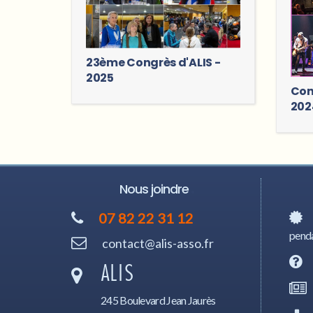
23ème Congrès d'ALIS -
2025
Con
202
Nous joindre
07 82 22 31 12
penda
contact@alis-asso.fr
ALIS
245 Boulevard Jean Jaurès