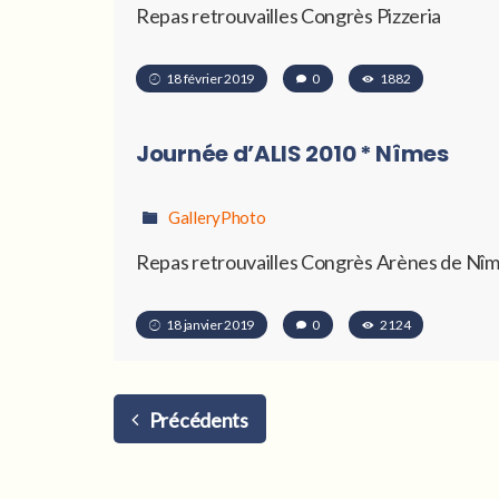
Repas retrouvailles Congrès Pizzeria
18 février 2019
0
1882
Journée d’ALIS 2010 * Nîmes
GalleryPhoto
Repas retrouvailles Congrès Arènes de Nî
18 janvier 2019
0
2124
Précédents