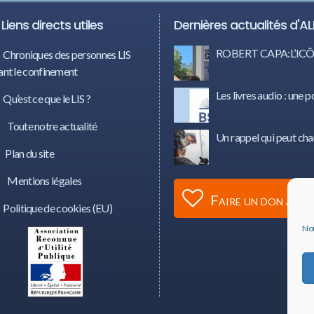
Liens directs utiles
Dernières actualités d'AL
ROBERT CAPA:L’I
Chroniques des personnes LIS
nt le confinement
Les livres audio : une p
Qu’est ce que le LIS ?
Toute notre actualité
Un rappel qui peut cha
Plan du site
Mentions légales
Faire un don à AL
Politique de cookies (EU)
Nou