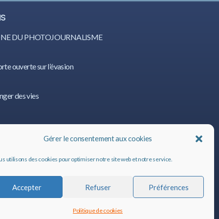
IS
CÔNE DU PHOTOJOURNALISME
orte ouverte sur l’évasion
nger des vies
IS
Gérer le consentement aux cookies
s utilisons des cookies pour optimiser notre site web et notre service.
Accepter
Refuser
Préférences
Politique de cookies
ALIS
©
2020, tous droits réservés