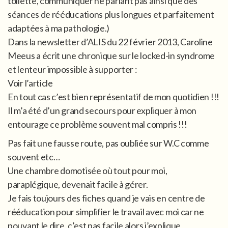
toilette, communiquer ne parlant pas ainsi que des
séances de rééducations plus longues et parfaitement
adaptées à ma pathologie.)
Dans la newsletter d’ALIS du 22 février 2013, Caroline
Meeus a écrit une chronique sur le locked-in syndrome
et lenteur impossible à supporter :
Voir l’article
En tout cas c’est bien représentatif de mon quotidien !!!
Il m’a été d’un grand secours pour expliquer à mon
entourage ce problème souvent mal compris !!!
Pas fait une fausse route, pas oubliée sur W.C comme
souvent etc…
Une chambre domotisée où tout pour moi,
paraplégique, devenait facile à gérer.
Je fais toujours des fiches quand je vais en centre de
rééducation pour simplifier le travail avec moi car ne
pouvant le dire, c’est pas facile alors j’explique