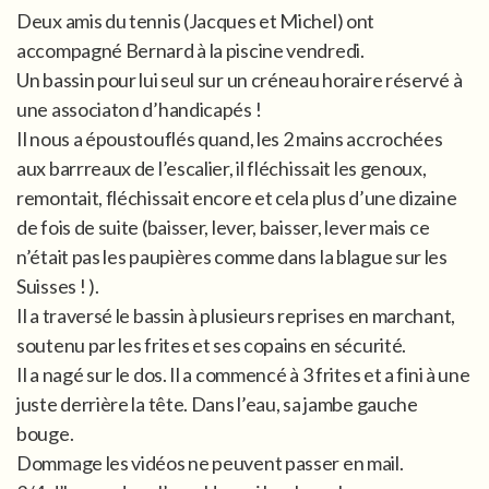
Deux amis du tennis (Jacques et Michel) ont
accompagné Bernard à la piscine vendredi.
Un bassin pour lui seul sur un créneau horaire réservé à
une associaton d’handicapés !
Il nous a époustouflés quand, les 2 mains accrochées
aux barrreaux de l’escalier, il fléchissait les genoux,
remontait, fléchissait encore et cela plus d’une dizaine
de fois de suite (baisser, lever, baisser, lever mais ce
n’était pas les paupières comme dans la blague sur les
Suisses ! ).
Il a traversé le bassin à plusieurs reprises en marchant,
soutenu par les frites et ses copains en sécurité.
Il a nagé sur le dos. Il a commencé à 3 frites et a fini à une
juste derrière la tête. Dans l’eau, sa jambe gauche
bouge.
Dommage les vidéos ne peuvent passer en mail.