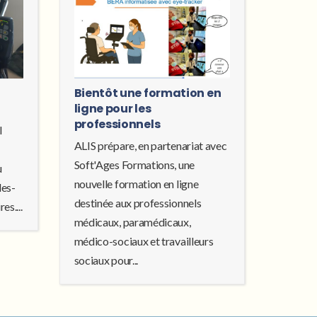
Bientôt une formation en
ligne pour les
professionnels
l
ALIS prépare, en partenariat avec
Soft'Ages Formations, une
u
nouvelle formation en ligne
les-
destinée aux professionnels
es....
médicaux, paramédicaux,
médico-sociaux et travailleurs
sociaux pour...