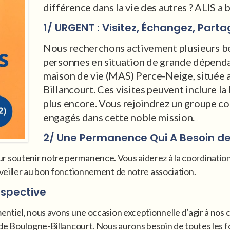
différence dans la vie des autres ? ALIS a 
1/ URGENT : Visitez, Échangez, Parta
Nous recherchons activement plusieurs bé
personnes en situation de grande dépendan
maison de vie (MAS) Perce-Neige, située 
Billancourt. Ces visites peuvent inclure la
plus encore. Vous rejoindrez un groupe c
engagés dans cette noble mission.
2/ Une Permanence Qui A Besoin d
outenir notre permanence. Vous aiderez à la coordination de
veiller au bon fonctionnement de notre association.
rspective
ntiel, nous avons une occasion exceptionnelle d’agir à nos c
 de Boulogne-Billancourt. Nous aurons besoin de toutes les 