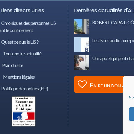
Liens directs utiles
Dernières actualités d'AL
ROBERT CAPA:L’I
Chroniques des personnes LIS
nt le confinement
Les livres audio : une p
Qu’est ce que le LIS ?
Toute notre actualité
Un rappel qui peut cha
Plan du site
Mentions légales
Faire un don à AL
Politique de cookies (EU)
Nou