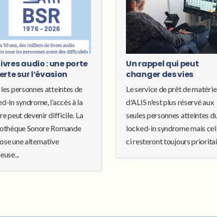
livres audio : une porte
Un rappel qui peut
erte sur l’évasion
changer des vies
 les personnes atteintes de
Le service de prêt de matérie
d-in syndrome, l’accès à la
d'ALIS n'est plus réservé aux
re peut devenir difficile. La
seules personnes atteintes d
iothèque Sonore Romande
locked-in syndrome mais cel
ose une alternative
ci resteront toujours prioritair
euse...