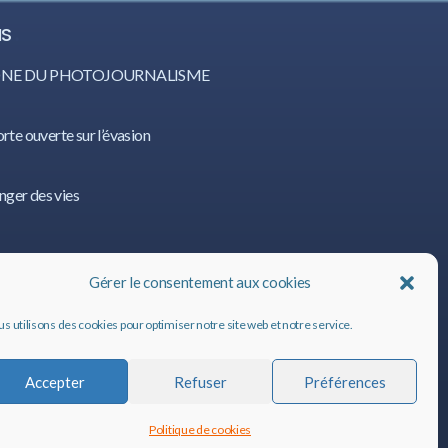
IS
CÔNE DU PHOTOJOURNALISME
orte ouverte sur l’évasion
nger des vies
IS
Gérer le consentement aux cookies
s utilisons des cookies pour optimiser notre site web et notre service.
Accepter
Refuser
Préférences
Politique de cookies
ALIS
©
2020, tous droits réservés