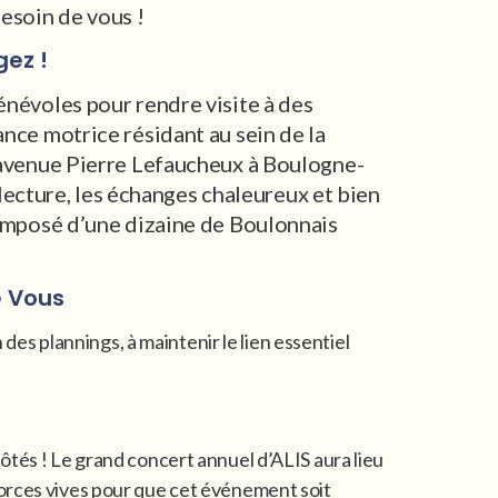
besoin de vous !
gez !
névoles pour rendre visite à des
ce motrice résidant au sein de la
avenue Pierre Lefaucheux à Boulogne-
 lecture, les échanges chaleureux et bien
omposé d’une dizaine de Boulonnais
e Vous
s plannings, à maintenir le lien essentiel
ôtés ! Le grand concert annuel d’ALIS aura lieu
forces vives pour que cet événement soit