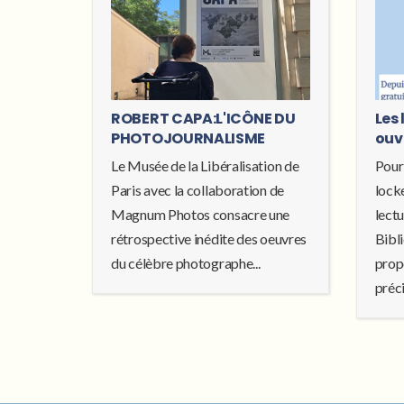
ROBERT CAPA:L'ICÔNE DU
Les 
PHOTOJOURNALISME
ouv
Le Musée de la Libéralisation de
Pour
Paris avec la collaboration de
locke
Magnum Photos consacre une
lectu
rétrospective inédite des oeuvres
Bibl
du célèbre photographe...
prop
préci