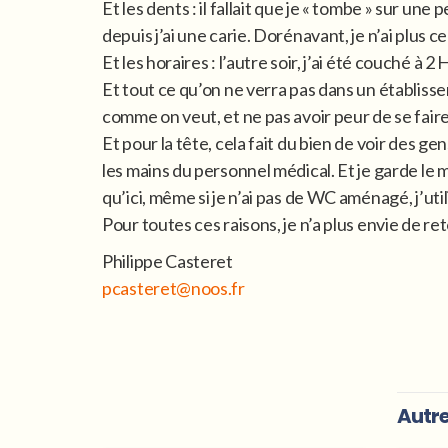
Et les dents : il fallait que je « tombe » sur u
depuis j’ai une carie. Dorénavant, je n’ai plus 
Et les horaires : l’autre soir, j’ai été couché à
Et tout ce qu’on ne verra pas dans un établis
comme on veut, et ne pas avoir peur de se faire 
Et pour la tête, cela fait du bien de voir des g
les mains du personnel médical. Et je garde le me
qu’ici, même si je n’ai pas de WC aménagé, j’utili
Pour toutes ces raisons, je n’a plus envie de r
Philippe Casteret
pcasteret@noos.fr
Autre