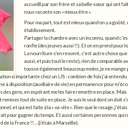
accueilli par son frère et sa belle-sœur qui ont fa
nous raconte son « mieux être ».
Pour ma part, tout est mieux quand on y a goûté, 
établissement.
Partager la chambre avec un inconnu, quand c’est 
ronfle (des jeunes aussi !!). Et on en prend pour 
La nourriture s’en ressent, c’est autre chose que 
aussi, et puis tout le reste), rien de comparable a
tousse également beaucoup moins, je ne mange pas 
tion si importante chez un LIS : combien de fois j’ai entendu 
sonne à disposition (auxiliaire de vie) en permanence pour m’
ès des gens, en espérant me les faire remettre en place. Mais ri
 remises tout de suite en place. Je suis le seul dont on doit s
nel, et qui est faite à la « va-vite ». Rien que le rasage, j’éta
urs fait pour gagner du temps. Et aussi certaines personnes qu
 de la France !!… (j’étais à Marseille).