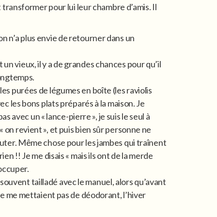
it transformer pour lui leur chambre d’amis. Il
on n’a plus envie de retourner dans un
un vieux, il y a de grandes chances pour qu’il
longtemps.
les purées de légumes en boîte (les raviolis
vec les bons plats préparés à la maison. Je
avec un « lance-pierre », je suis le seul à
« on revient », et puis bien sûr personne ne
écouter. Même chose pour les jambes qui traînent
en !! Je me disais « mais ils ont de la merde
’occuper.
is souvent tailladé avec le manuel, alors qu’avant
i ne me mettaient pas de déodorant, l’hiver