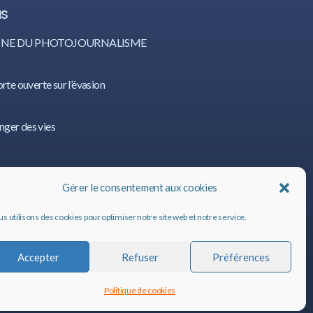
IS
CÔNE DU PHOTOJOURNALISME
orte ouverte sur l’évasion
nger des vies
IS
Gérer le consentement aux cookies
s utilisons des cookies pour optimiser notre site web et notre service.
Accepter
Refuser
Préférences
Politique de cookies
ALIS
©
2020, tous droits réservés