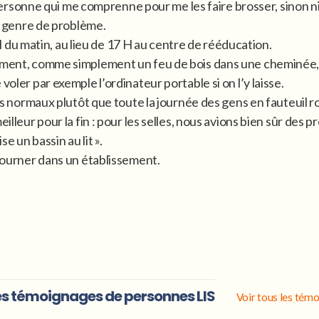
ne personne qui me comprenne pour me les faire brosser, sinon 
ce genre de problème.
 2 H du matin, au lieu de 17 H au centre de rééducation.
sement, comme simplement un feu de bois dans une cheminée,
voler par exemple l’ordinateur portable si on l’y laisse.
ens normaux plutôt que toute la journée des gens en fauteuil ro
illeur pour la fin : pour les selles, nous avions bien sûr des p
se un bassin au lit ».
etourner dans un établissement.
s témoignages de personnes LIS
Voir tous les tém