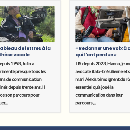
ableau de lettres à la
« Redonner une voix à 
thèse vocale
qui l’ont perdue »
epuis 1993, Julio a
LIS depuis 2023, Hanna, jeun
rimenté presque tous les
avocate italo-brésilienne et 
ns de communication
mari Alexis témoignent du rô
nés depuis trente ans. Il
essentiel qu’a joué la
ace son parcours pour
communication dans leur
er...
parcours,...