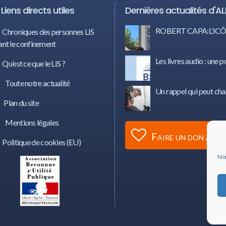
Liens directs utiles
Dernières actualités d'AL
ROBERT CAPA:L’I
Chroniques des personnes LIS
nt le confinement
Les livres audio : une p
Qu’est ce que le LIS ?
Toute notre actualité
Un rappel qui peut cha
Plan du site
Mentions légales
Faire un don à AL
Politique de cookies (EU)
Nou