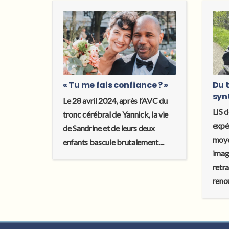
« Tu me fais confiance ? »
Du t
syn
Le 28 avril 2024, après l’AVC du
LIS d
tronc cérébral de Yannick, la vie
expé
de Sandrine et de leurs deux
moye
enfants bascule brutalement....
imagi
retr
renou