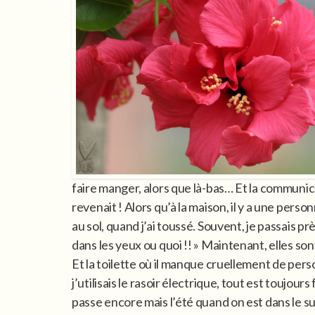
faire manger, alors que là-bas… Et la communica
revenait ! Alors qu’à la maison, il y a une per
au sol, quand j’ai toussé. Souvent, je passais pr
dans les yeux ou quoi !! » Maintenant, elles sont
Et la toilette où il manque cruellement de person
j’utilisais le rasoir électrique, tout est toujo
passe encore mais l’été quand on est dans le sud