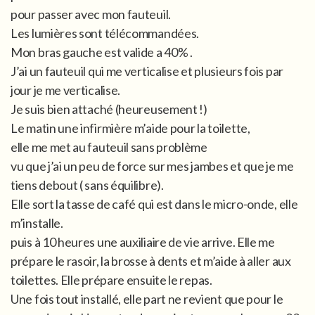
pour passer avec mon fauteuil.
Les lumières sont télécommandées.
Mon bras gauche est valide a 40% .
J’ai un fauteuil qui me verticalise et plusieurs fois par
jour je me verticalise.
Je suis bien attaché (heureusement !)
Le matin une infirmière m’aide pour la toilette,
elle me met au fauteuil sans problème
vu que j’ai un peu de force sur mes jambes et que je me
tiens debout ( sans équilibre).
Elle sort la tasse de café qui est dans le micro-onde, elle
m’installe.
puis à 10 heures une auxiliaire de vie arrive. Elle me
prépare le rasoir, la brosse à dents et m’aide à aller aux
toilettes. Elle prépare ensuite le repas.
Une fois tout installé, elle part ne revient que pour le