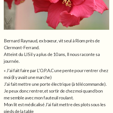
Bernard Raynaud, ex boxeur, vit seul à Riom près de
Clermont-Ferrand.
Atteint du LIS il y a plus de 10 ans, Il nous raconte sa
journée.
« J’ai fait faire par L’O.P.A.C une pente pour rentrer chez
moi (il y avait une marche)
J’ai fait mettre une porte électrique (à télécommande).
Je peux donc rentrer,et sortir de chez moi quand bon
me semble avec mon fauteuil roulant.
Mon lit est médicalisé J’ai fait mettre des plots sous les
pieds de la table