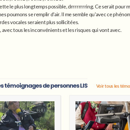
tte le plus longtemps possible, drrrrrrrring. Ce serait pour m
ser mes poumons se remplir d’air. Il me semble qu’avec ce phén
rdes vocales seraient plus sollicitées.
 avec tous les inconvénients et les risques qui vont avec.
s témoignages de personnes LIS
Voir tous les tém