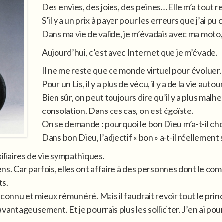
Des envies, des joies, des peines… Elle m’a tout r
S’il y a un prix à payer pour les erreurs que j’ai p
Dans ma vie de valide, je m’évadais avec ma mot
Aujourd’hui, c’est avec Internet que je m’évade.
Il ne me reste que ce monde virtuel pour évoluer.
Pour un Lis, il y a plus de vécu, il y a de la vie autou
Bien sûr, on peut toujours dire qu’il y a plus malh
consolation. Dans ces cas, on est égoïste.
On se demande : pourquoi le bon Dieu m’a-t-il choi
Dans bon Dieu, l’adjectif « bon » a-t-il réellement
xiliaires de vie sympathiques.
ens. Car parfois, elles ont affaire à des personnes dont le com
ts.
 reconnu et mieux rémunéré. Mais il faudrait revoir tout le pr
 avantageusement. Et je pourrais plus les solliciter. J’en ai p