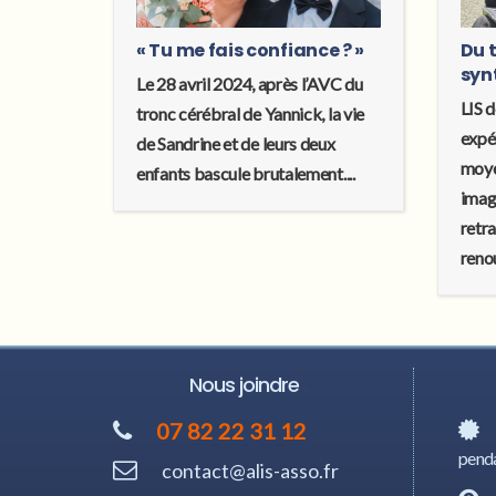
« Tu me fais confiance ? »
Du t
syn
Le 28 avril 2024, après l’AVC du
LIS d
tronc cérébral de Yannick, la vie
expé
de Sandrine et de leurs deux
moye
enfants bascule brutalement....
imagi
retr
renou
Nous joindre
07 82 22 31 12
penda
contact@alis-asso.fr