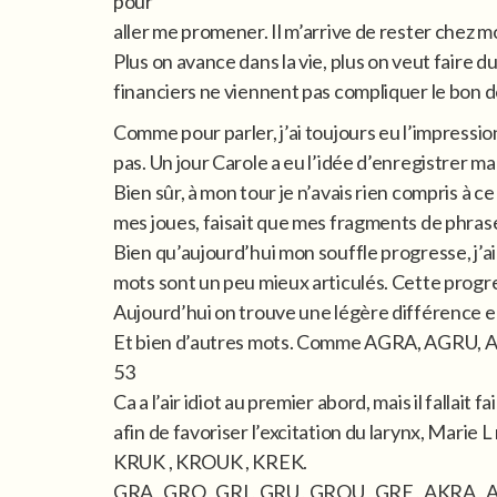
pour
aller me promener. Il m’arrive de rester chez moi,
Plus on avance dans la vie, plus on veut faire 
financiers ne viennent pas compliquer le bon 
Comme pour parler, j’ai toujours eu l’impressi
pas. Un jour Carole a eu l’idée d’enregistrer m
Bien sûr, à mon tour je n’avais rien compris à ce
mes joues, faisait que mes fragments de phrase
Bien qu’aujourd’hui mon souffle progresse, j’ai 
mots sont un peu mieux articulés. Cette progre
Aujourd’hui on trouve une légère différence ent
Et bien d’autres mots. Comme AGRA, AGRU,
53
Ca a l’air idiot au premier abord, mais il fallait
afin de favoriser l’excitation du larynx, Marie 
KRUK , KROUK , KREK.
GRA , GRO , GRI , GRU , GROU , GRE , AKRA ,