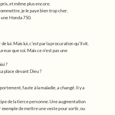
epris, et même plus encore.
u commettre, je le paye bien trop cher.
o, une Honda 750.
r de lui. Mais lui, c’est par la procuration qu’il vit.
eureux que soi. Mais ce n’est pas une
si ?
 sa place devant Dieu ?
portement, faute à la maladie, a changé. Il y a
incipe de la tierce personne. Une augmentation
our exemple de mettre une veste pour sortir, ou