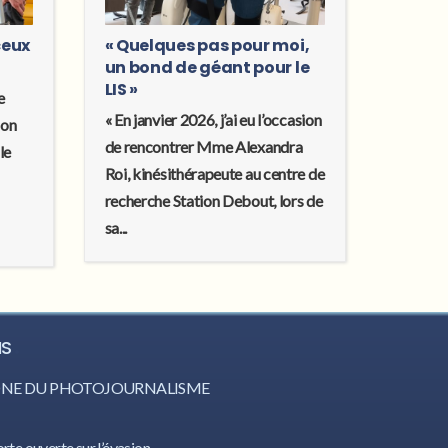
ceux
« Quelques pas pour moi,
un bond de géant pour le
LIS »
e
« En janvier 2026, j’ai eu l’occasion
son
de rencontrer Mme Alexandra
le
Roi, kinésithérapeute au centre de
recherche Station Debout, lors de
sa...
IS
CÔNE DU PHOTOJOURNALISME
orte ouverte sur l’évasion