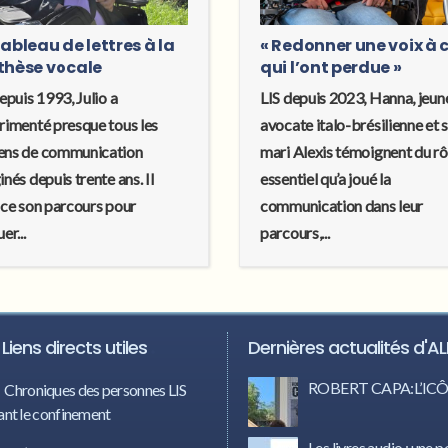
ableau de lettres à la
« Redonner une voix à 
thèse vocale
qui l’ont perdue »
epuis 1993, Julio a
LIS depuis 2023, Hanna, jeun
rimenté presque tous les
avocate italo-brésilienne et 
ns de communication
mari Alexis témoignent du rô
nés depuis trente ans. Il
essentiel qu’a joué la
ace son parcours pour
communication dans leur
er...
parcours,...
Liens directs utiles
Dernières actualités d'AL
ROBERT CAPA:L’I
Chroniques des personnes LIS
nt le confinement
Les livres audio : une p