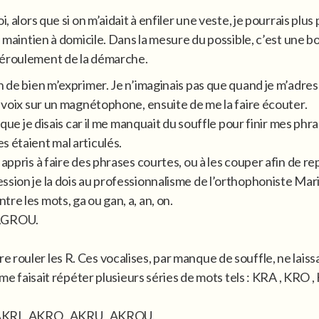
 alors que si on m’aidait à enfiler une veste, je pourrais plus 
du maintien à domicile. Dans la mesure du possible, c’est une
déroulement de la démarche.
on de bien m’exprimer. Je n’imaginais pas que quand je m’adre
a voix sur un magnétophone, ensuite de me la faire écouter.
 que je disais car il me manquait du souffle pour finir mes phra
s étaient mal articulés.
appris à faire des phrases courtes, ou à les couper afin de rep
ssion je la dois au professionnalisme de l’orthophoniste Mari
re les mots, ga ou gan, a, an, on.
 AGROU.
 faire rouler les R. Ces vocalises, par manque de souffle, ne la
L me faisait répéter plusieurs séries de mots tels : KRA , KRO
 AKRI , AKRO , AKRU , AKROU.