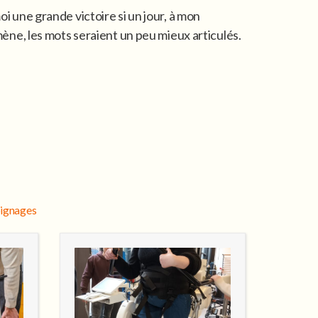
oi une grande victoire si un jour, à mon
omène, les mots seraient un peu mieux articulés.
oignages