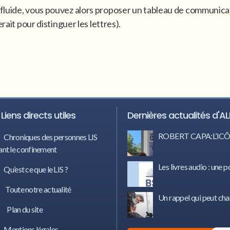
luide, vous pouvez alors proposer un tableau de communicatio
rait pour distinguer les lettres).
Liens directs utiles
Dernières actualités d'AL
ROBERT CAPA:L’I
Chroniques des personnes LIS
nt le confinement
Les livres audio : une p
Qu’est ce que le LIS ?
Toute notre actualité
Un rappel qui peut cha
Plan du site
Mentions légales