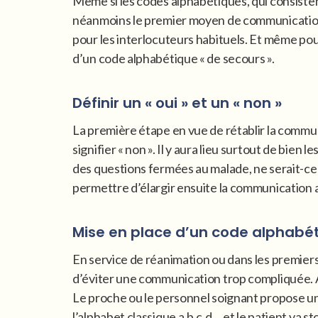
Même si les codes alphabétiques, qui consistent 
néanmoins le premier moyen de communication q
pour les interlocuteurs habituels. Et même pour
d’un code alphabétique « de secours ».
Définir un « oui » et un « non »
La première étape en vue de rétablir la communi
signifier « non ». Il y aura lieu surtout de bien 
des questions fermées au malade, ne serait-ce 
permettre d’élargir ensuite la communication au
Mise en place d’un code alphabét
En service de réanimation ou dans les premiers
d’éviter une communication trop compliquée. A
Le proche ou le personnel soignant propose un 
l’alphabet classique a,b,c,d… et le patient va s