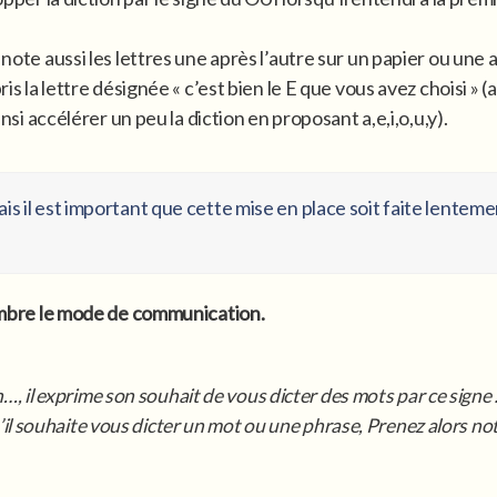
t note aussi les lettres une après l’autre sur un papier ou un
mpris la lettre désignée « c’est bien le E que vous avez chois
insi accélérer un peu la diction en proposant a,e,i,o,u,y).
is il est important que cette mise en place soit faite lente
chambre le mode de communication.
, il exprime son souhait de vous dicter des mots par ce signe 
’il souhaite vous dicter un mot ou une phrase, Prenez alors no