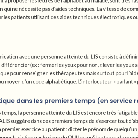
à proposer les lettres de l’alphabet au malade, sont très fast
ui ne nécessite pas d’aides techniques. La vitesse de commu
 les patients utilisant des aides techniques électroniques ou
cation avec une personne atteinte du LIS consiste à définir u
les différencier (ex : fermer les yeux pour non, « lever les yeux
que pour renseigner les thérapeutes mais surtout pour l’aider
 moyen d’un code alphabétique. L’interlocuteur « parlant » p
ique dans les premiers temps (en service r
 temps, la personne atteinte du LIS est encore très fatigable
LIS suggère dans ces premiers temps de s’exercer tout d’abo
premier exercice au patient : dicter le prénom de quelqu’un d
topper la diction par le signe du OUI lorsqu’il entendra la prem