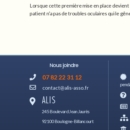
Lorsque cette première mise en place devient f
patient n’a pas de troubles oculaires qui le gêne
Nous joindre
07 82 22 31 12
penda
contact@alis-asso.fr
ALIS
245 Boulevard Jean Jaurès
92100 Boulogne-Billancourt