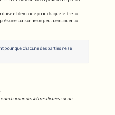
e ardoise et demande pour chaque lettre au
i » (après une consonne on peut demander au
ment pour que chacune des parties ne se
:….
te de chacune des lettres dictées sur un