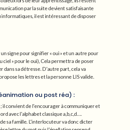
idieux lors de leur apprentissage, ils restent
nication par la suite devient satisfaisante
 informatiques, il est intéressant de disposer
n signe pour signifier « oui » et un autre pour
 au ciel » pour le oui), Cela permettra de poser
 dans sa détresse. D’autre part, cela va
ropose les lettres et la personne LIS valide.
éanimation ou post réa) :
 ; il convient de l’encourager à communiquer et
rd avec l’alphabet classique a,b,c,d….
e sa famille. L’interlocuteur va donc dicter
ière lettre du mot puis l’épellation reprend