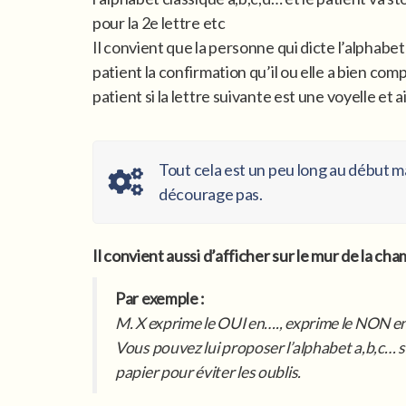
pour la 2e lettre etc
Il convient que la personne qui dicte l’alphabe
patient la confirmation qu’il ou elle a bien co
patient si la lettre suivante est une voyelle et a
Tout cela est un peu long au début ma
décourage pas.
Il convient aussi d’afficher sur le mur de la 
Par exemple :
M. X exprime le OUI en…., exprime le NON en…
Vous pouvez lui proposer l’alphabet a,b,c… s
papier pour éviter les oublis.