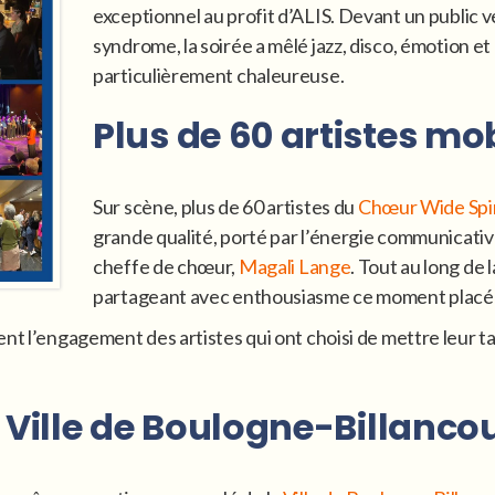
exceptionnel au profit d’ALIS. Devant un public 
syndrome, la soirée a mêlé jazz, disco, émotion e
particulièrement chaleureuse.
Plus de 60 artistes mob
Sur scène, plus de 60 artistes du
Chœur Wide Spiri
grande qualité, porté par l’énergie communicative
cheffe de chœur,
Magali Lange
. Tout au long de 
partageant avec enthousiasme ce moment placé sous
nt l’engagement des artistes qui ont choisi de mettre leur tal
a Ville de Boulogne-Billanco