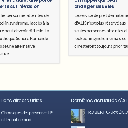
livres audio : une porte
Un rappel qui peut
erte sur l’évasion
changer des vies
 les personnes atteintes de
Le service de prêt de matérie
d-in syndrome, l’accès à la
d'ALIS n'est plus réservé aux
re peut devenir difficile. La
seules personnes atteintes d
iothèque Sonore Romande
locked-in syndrome mais cel
ose une alternative
ci resteront toujours prioritair
euse...
Liens directs utiles
Dernières actualités d'AL
ROBERT CAPA:L’I
Chroniques des personnes LIS
nt le confinement