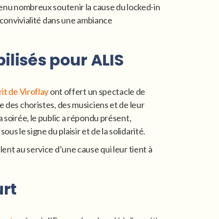
venu nombreux soutenir la cause du locked-in
t convivialité dans une ambiance
ilisés pour ALIS
t de Viroflay
ont offert un spectacle de
 des choristes, des musiciens et de leur
la soirée, le public a répondu présent,
 le signe du plaisir et de la solidarité.
ent au service d’une cause qui leur tient à
urt