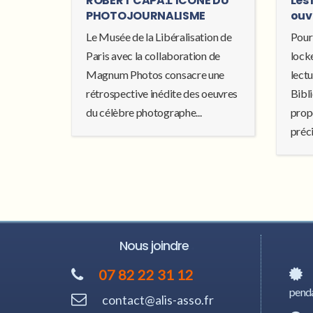
ROBERT CAPA:L'ICÔNE DU
Les 
PHOTOJOURNALISME
ouv
Le Musée de la Libéralisation de
Pour
Paris avec la collaboration de
locke
Magnum Photos consacre une
lectu
rétrospective inédite des oeuvres
Bibl
du célèbre photographe...
prop
préci
Nous joindre
07 82 22 31 12
penda
contact@alis-asso.fr