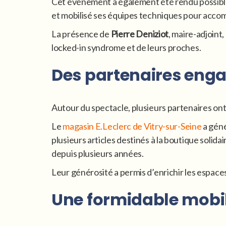
Cet événement a également été rendu possible
et mobilisé ses équipes techniques pour accom
La présence de
Pierre Deniziot
, maire-adjoint
locked-in syndrome et de leurs proches.
Des partenaires enga
Autour du spectacle, plusieurs partenaires ont
Le
magasin E.Leclerc de Vitry-sur-Seine
a géné
plusieurs articles destinés à la boutique solida
depuis plusieurs années.
Leur générosité a permis d’enrichir les espaces
Une formidable mobi