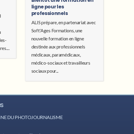
Bientôt une formation en
ligne pour les
professionnels
l
ALIS prépare, en partenariat avec
Soft'Ages Formations, une
u
nouvelle formation en ligne
les-
destinée aux professionnels
es....
médicaux, paramédicaux,
médico-sociaux et travailleurs
sociaux pour...
IS
CÔNE DU PHOTOJOURNALISME