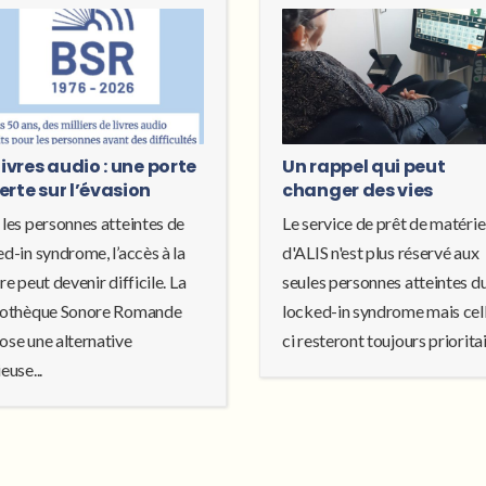
livres audio : une porte
Un rappel qui peut
erte sur l’évasion
changer des vies
 les personnes atteintes de
Le service de prêt de matérie
d-in syndrome, l’accès à la
d'ALIS n'est plus réservé aux
re peut devenir difficile. La
seules personnes atteintes d
iothèque Sonore Romande
locked-in syndrome mais cel
ose une alternative
ci resteront toujours prioritair
euse...