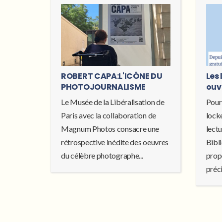
ROBERT CAPA:L'ICÔNE DU
Les 
PHOTOJOURNALISME
ouv
Le Musée de la Libéralisation de
Pour
Paris avec la collaboration de
locke
Magnum Photos consacre une
lectu
rétrospective inédite des oeuvres
Bibl
du célèbre photographe...
prop
préci