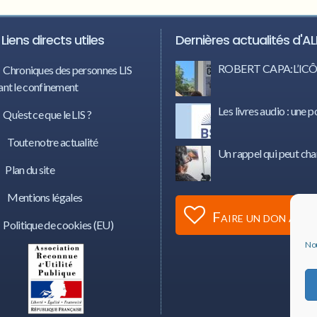
Liens directs utiles
Dernières actualités d'AL
ROBERT CAPA:L’I
Chroniques des personnes LIS
nt le confinement
Les livres audio : une p
Qu’est ce que le LIS ?
Toute notre actualité
Un rappel qui peut cha
Plan du site
Mentions légales
Faire un don à AL
Politique de cookies (EU)
Nou