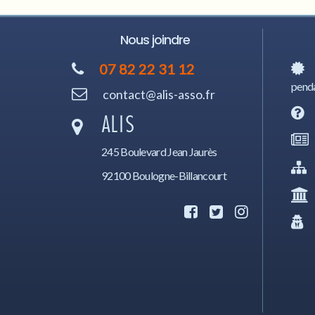
Nous joindre
07 82 22 31 12
penda
contact@alis-asso.fr
ALIS
245 Boulevard Jean Jaurès
92100 Boulogne-Billancourt