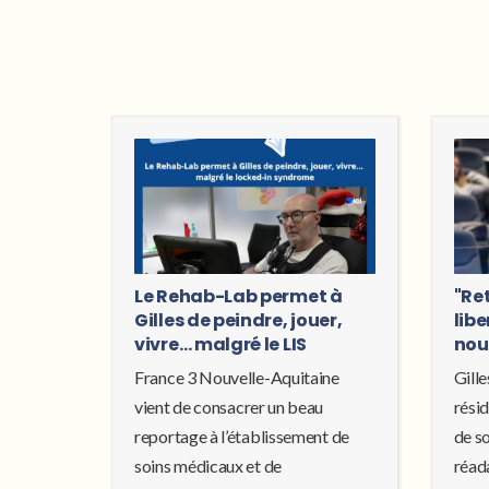
Le Rehab-Lab permet à
"Re
Gilles de peindre, jouer,
libe
vivre… malgré le LIS
nou
France 3 Nouvelle-Aquitaine
Gille
vient de consacrer un beau
résid
reportage à l’établissement de
de s
soins médicaux et de
réad