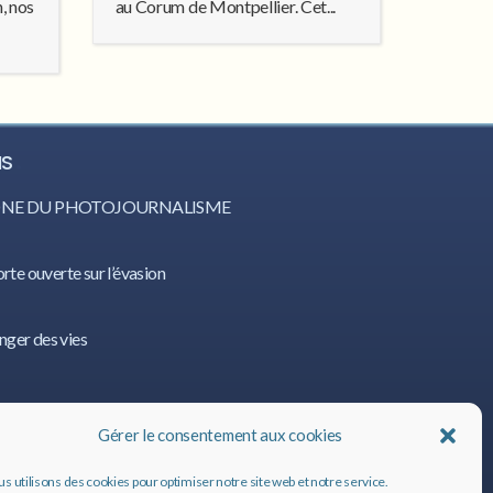
n, nos
au Corum de Montpellier. Cet...
IS
CÔNE DU PHOTOJOURNALISME
orte ouverte sur l’évasion
nger des vies
IS
Gérer le consentement aux cookies
s utilisons des cookies pour optimiser notre site web et notre service.