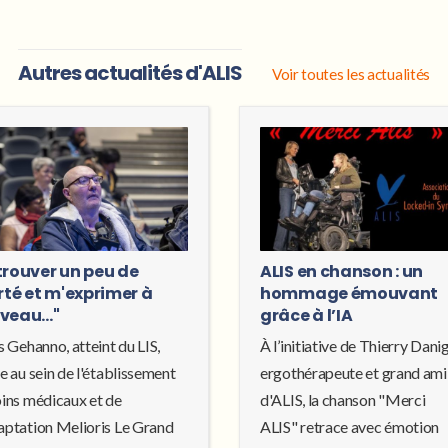
Autres actualités d'ALIS
Voir toutes les actualités
trouver un peu de
ALIS en chanson : un
rté et m'exprimer à
hommage émouvant
veau..."
grâce à l’IA
s Gehanno, atteint du LIS,
À l’initiative de Thierry Dani
e au sein de l'établissement
ergothérapeute et grand ami
oins médicaux et de
d'ALIS, la chanson "Merci
aptation Melioris Le Grand
ALIS" retrace avec émotion