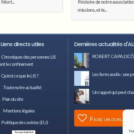
 Niort...
l’histoire de notre associatio
missions, et le...
Liens directs utiles
Dernières actualités d'AL
ROBERT CAPA:L’I
Chroniques des personnes LIS
nt le confinement
Les livres audio : une p
Qu’est ce que le LIS ?
Toute notre actualité
Un rappel qui peut cha
Plan du site
Mentions légales
Faire un don à AL
Politique de cookies (EU)
Nou