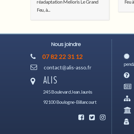
réadaptation Melioris Le Grand
Feu à
Feu, à...
Nous joindre
07 82 22 31 12
penda
contact@alis-asso.fr
ALIS
245 Boulevard Jean Jaurès
92100 Boulogne-Billancourt