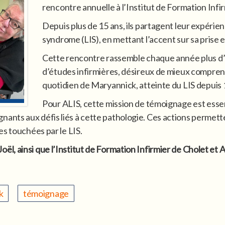
rencontre annuelle à l’Institut de Formation Infi
Depuis plus de 15 ans, ils partagent leur expérien
syndrome (LIS), en mettant l’accent sur sa prise 
Cette rencontre rassemble chaque année plus d’
d’études infirmières, désireux de mieux comprend
quotidien de Maryannick, atteinte du LIS depuis 1
Pour ALIS, cette mission de témoignage est essenti
 soignants aux défis liés à cette pathologie. Ces actions perme
es touchées par le LIS.
, ainsi que l’Institut de Formation Infirmier de Cholet et 
k
témoignage