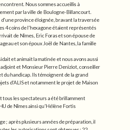
rencontrent. Nous sommes accueillis à
ement par la ville de Boulogne-Billancourt.
s d’une province éloignée, bravant la traversée
es 4 coins de l’hexagone étaient représentés
rivait de Nîmes, Eric Foras et son épouse de
geau et son époux Joël de Nantes, la famille
idait et animait la matinée et nous avons aussi
e adjoint et Monsieur Pierre Deniziot, conseiller
t du handicap. Ils témoignent de la grand
rojets d’ALIS et notamment le projet de Maison
it tous les spectateurs a été brillamment
CHU de Nîmes ainsi qu’Hélène Fortis
ge ; après plusieurs années de préparation, il
outes les autorisations sont obtenues ; 22