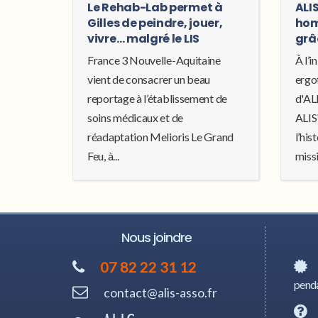
Le Rehab-Lab permet à
ALI
Gilles de peindre, jouer,
ho
vivre… malgré le LIS
grâc
France 3 Nouvelle-Aquitaine
À l’i
vient de consacrer un beau
ergo
reportage à l’établissement de
d'AL
soins médicaux et de
ALIS
réadaptation Melioris Le Grand
l’his
Feu, à...
missi
Nous joindre
07 82 22 31 12
penda
contact@alis-asso.fr