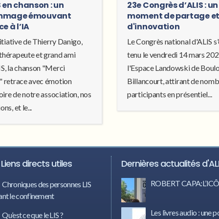
S en chanson : un
23e Congrès d’ALIS : un
mmage émouvant
moment de partage e
e à l’IA
d'innovation
nitiative de Thierry Danigo,
Le Congrès national d'ALIS s'
thérapeute et grand ami
tenu le vendredi 14 mars 202
IS, la chanson "Merci
l'Espace Landowski de Boul
" retrace avec émotion
Billancourt, attirant de nom
toire de notre association, nos
participants en présentiel...
ons, et le...
Liens directs utiles
Dernières actualités d'AL
ROBERT CAPA:L’I
Chroniques des personnes LIS
nt le confinement
Les livres audio : une p
Qu’est ce que le LIS ?