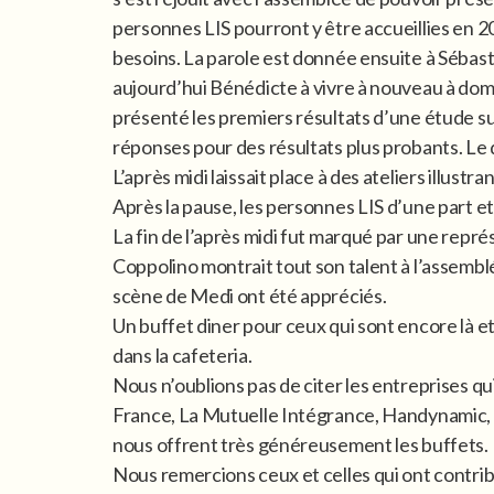
personnes LIS pourront y être accueillies en 
besoins. La parole est donnée ensuite à Sébas
aujourd’hui Bénédicte à vivre à nouveau à domi
présenté les premiers résultats d’une étude sur 
réponses pour des résultats plus probants. Le 
L’après midi laissait place à des ateliers illus
Après la pause, les personnes LIS d’une part e
La fin de l’après midi fut marqué par une repré
Coppolino montrait tout son talent à l’assemb
scène de Medi ont été appréciés.
Un buffet diner pour ceux qui sont encore là e
dans la cafeteria.
Nous n’oublions pas de citer les entreprises q
France, La Mutuelle Intégrance, Handynamic, Vit
nous offrent très généreusement les buffets.
Nous remercions ceux et celles qui ont contribu