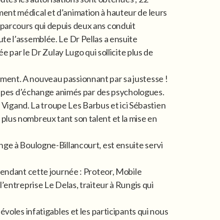
ent médical et d’animation à hauteur de leurs
 parcours qui depuis deux ans conduit
te l’assemblée. Le Dr Pellas a ensuite
e par le Dr Zulay Lugo qui sollicite plus de
nnement. A nouveau passionnant par sa justesse !
groupes d’échange animés par des psychologues.
e Vigand. La troupe Les Barbus et ici Sébastien
plus nombreux tant son talent et la mise en
nge à Boulogne-Billancourt, est ensuite servi
pendant cette journée : Proteor, Mobile
’entreprise Le Delas, traiteur à Rungis qui
voles infatigables et les participants qui nous