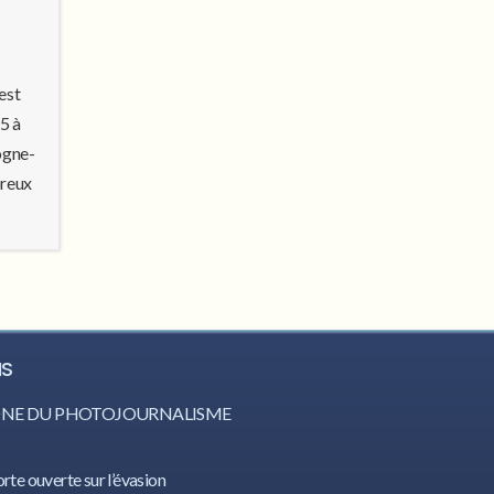
t
est
5 à
ogne-
breux
IS
CÔNE DU PHOTOJOURNALISME
orte ouverte sur l’évasion