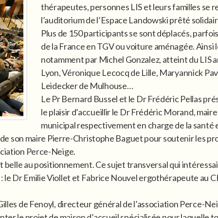
thérapeutes, personnes LIS et leurs familles se 
l’auditorium de l’Espace Landowski prêté solidair
Plus de 150 participants se sont déplacés, parfoi
de la France en TGV ou voiture aménagée. Ainsi l
notamment par Michel Gonzalez, atteint du LIS ar
Lyon, Véronique Lecocq de Lille, Maryannick Pava
Leidecker de Mulhouse…
Le Pr Bernard Bussel et le Dr Frédéric Pellas prés
le plaisir d’accueillir le Dr Frédéric Morand, mair
municipal respectivement en charge de la santé e
 et de son maire Pierre-Christophe Baguet pour soutenir les p
ociation Perce-Neige.
rt belle au positionnement. Ce sujet transversal qui intéressa
: le Dr Emilie Viollet et Fabrice Nouvel ergothérapeute au 
Gilles de Fenoyl, directeur général de l’association Perce-Nei
nter le projet de maison d’accueil spécialisée pour laquelle t