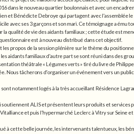
2016 dans le nouveau quartier boulonnais et avec un encadrem
tien et Bénédicte Debroye qui partagent avec l’assemblée le
cile avec ses 3 garçons et son mari. Ce témoignage a ému tou
la qualité de vie des aidants familiaux ; cette étude est mené
questionnaire est à nouveau distribué dans cet objectif.
trant les propos de la session plénière sur le thème du positio
t les aidants familiaux d’autre part se sont réuni dans des 
sentation théâtrale « Légumes verts » tiré du livre de Philipp
lée. Nous tâcherons d’organiser un événement vers un public 
t sont notamment logés à la très accueillant Résidence Lagra
ui soutiennent ALIS et présentent leurs produits et services 
alliance et puis l’hypermarché Leclerc à Vitry sur Seine et l
é à cette belle journée, les intervenants talentueux, les béné