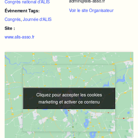
admin@alis-asso.fr
Congrès national d'ALIS
Voir le site Organisateur
Évènement Tags:
Congrés
,
Journée d'ALIS
Site :
www.alis-asso.fr
Cliquez pour accepter les cookies
Cliquez pour accepter les cookies
marketing et activer ce contenu
marketing et activer ce contenu