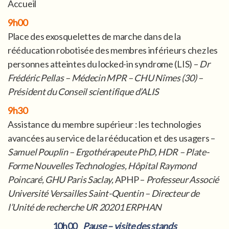
Accueil
9h00
Place des exosquelettes de marche dans de la
rééducation robotisée des membres inférieurs chez les
personnes atteintes du locked-in syndrome (LIS) –
Dr
Frédéric Pellas – Médecin MPR – CHU Nîmes (30) –
Président du Conseil scientifique d’ALIS
9h30
Assistance du membre supérieur : les technologies
avancées au service de la rééducation et des usagers –
Samuel Pouplin –
Ergothérapeute PhD, HDR –
Plate-
Forme Nouvelles Technologies, Hôpital Raymond
Poincaré, GHU Paris Saclay,
APHP –
Professeur Associé
Université Versailles Saint-Quentin – Directeur de
l’Unité de recherche UR 20201 ERPHAN
10h00
Pause – visite des stands