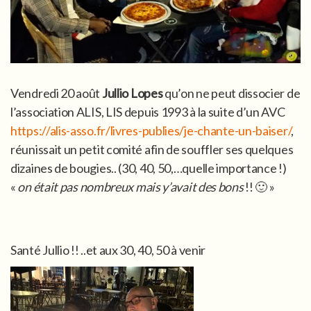
Vendredi 20 août
Jullio Lopes
qu’on ne peut dissocier de
l’association ALIS, LIS depuis 1993 à la suite d’un AVC
https://alis-asso.fr/livres-publies/je-chante-un-baiser/
,
réunissait un petit comité afin de souffler ses quelques
dizaines de bougies.. (30, 40, 50,…quelle importance !)
«
on était pas nombreux mais y’avait des bons
!! 🙂 »
Santé Jullio !! ..et aux 30, 40, 50 à venir