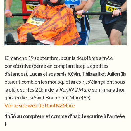
Dimanche 19 septembre, pour la deuxième année
consécutive (5ème en comptant les plus petites
distances),
Lucas
et ses amis
Kévin
,
Thibault
et
Julien
(ils
étaient combien les mousquetaires ?), s’élançaient sous
la pluie sur les 21km de la
RunIN 2 Mure
, semi-marathon
qui a eu lieu à Saint Bonnet de Mure(69)
Voir le site web de RunIN2Mure
1h56 au compteur et comme d’hab, le sourire à l’arrivée
!