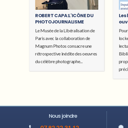
ROBERT CAPA:L'ICÔNE DU
Les 
PHOTOJOURNALISME
ouv
Le Musée de la Libéralisation de
Pour
Paris avec la collaboration de
locke
Magnum Photos consacre une
lectu
rétrospective inédite des oeuvres
Bibl
du célèbre photographe...
prop
préci
Nous joindre
07 82 22 31 12