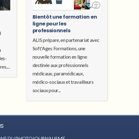
Bientôt une formation en
ligne pour les
professionnels
l
ALIS prépare, en partenariat avec
Soft'Ages Formations, une
u
nouvelle formation en ligne
les-
destinée aux professionnels
es....
médicaux, paramédicaux,
médico-sociaux et travailleurs
sociaux pour...
IS
CÔNE DU PHOTOJOURNALISME