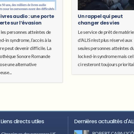
livres audio : une porte
Un rappel qui peut
erte sur l’évasion
changer des vies
 les personnes atteintes de
Le service de prêt de matérie
d-in syndrome, l’accès à la
d'ALIS n'est plus réservé aux
re peut devenir difficile. La
seules personnes atteintes d
iothèque Sonore Romande
locked-in syndrome mais cel
ose une alternative
ci resteront toujours prioritair
euse...
Liens directs utiles
Dernières actualités d'AL
ROBERT CAPA:L’I
Chroniques des personnes LIS