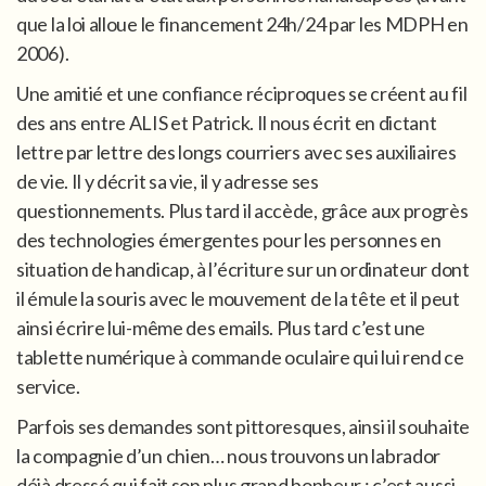
que la loi alloue le financement 24h/24 par les MDPH en
2006).
Une amitié et une confiance réciproques se créent au fil
des ans entre ALIS et Patrick. Il nous écrit en dictant
lettre par lettre des longs courriers avec ses auxiliaires
de vie. Il y décrit sa vie, il y adresse ses
questionnements. Plus tard il accède, grâce aux progrès
des technologies émergentes pour les personnes en
situation de handicap, à l’écriture sur un ordinateur dont
il émule la souris avec le mouvement de la tête et il peut
ainsi écrire lui-même des emails. Plus tard c’est une
tablette numérique à commande oculaire qui lui rend ce
service.
Parfois ses demandes sont pittoresques, ainsi il souhaite
la compagnie d’un chien… nous trouvons un labrador
déjà dressé qui fait son plus grand bonheur ; c’est aussi