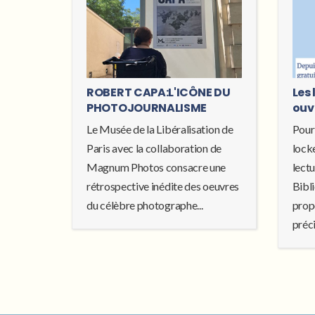
ROBERT CAPA:L'ICÔNE DU
Les 
PHOTOJOURNALISME
ouv
Le Musée de la Libéralisation de
Pour
Paris avec la collaboration de
locke
Magnum Photos consacre une
lectu
rétrospective inédite des oeuvres
Bibl
du célèbre photographe...
prop
préci