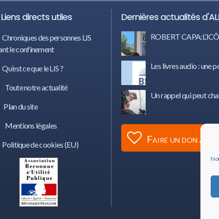
Liens directs utiles
Dernières actualités d'AL
ROBERT CAPA:L’I
Chroniques des personnes LIS
nt le confinement
Les livres audio : une p
Qu’est ce que le LIS ?
Toute notre actualité
Un rappel qui peut cha
Plan du site
Mentions légales
Faire un don à AL
Politique de cookies (EU)
Nou