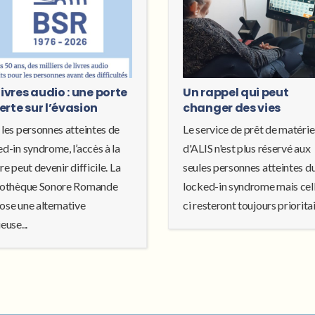
livres audio : une porte
Un rappel qui peut
erte sur l’évasion
changer des vies
 les personnes atteintes de
Le service de prêt de matérie
d-in syndrome, l’accès à la
d'ALIS n'est plus réservé aux
re peut devenir difficile. La
seules personnes atteintes d
iothèque Sonore Romande
locked-in syndrome mais cel
ose une alternative
ci resteront toujours prioritair
euse...