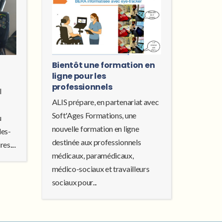
Bientôt une formation en
ligne pour les
professionnels
l
ALIS prépare, en partenariat avec
Soft'Ages Formations, une
u
nouvelle formation en ligne
les-
destinée aux professionnels
es....
médicaux, paramédicaux,
médico-sociaux et travailleurs
sociaux pour...