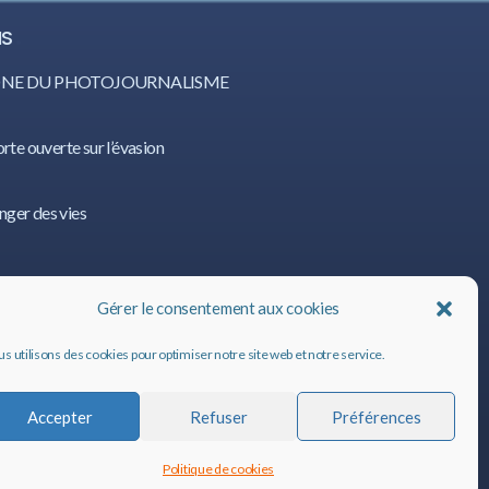
IS
CÔNE DU PHOTOJOURNALISME
orte ouverte sur l’évasion
nger des vies
IS
Gérer le consentement aux cookies
s utilisons des cookies pour optimiser notre site web et notre service.
Accepter
Refuser
Préférences
Politique de cookies
ALIS
©
2020, tous droits réservés