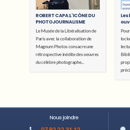
ROBERT CAPA:L'ICÔNE DU
Les 
PHOTOJOURNALISME
ouv
Le Musée de la Libéralisation de
Pour
Paris avec la collaboration de
locke
Magnum Photos consacre une
lectu
rétrospective inédite des oeuvres
Bibl
du célèbre photographe...
prop
préci
Nous joindre
07 82 22 31 12