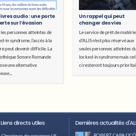
livres audio : une porte
Un rappel qui peut
erte sur l’évasion
changer des vies
 les personnes atteintes de
Le service de prêt de matérie
d-in syndrome, l’accès à la
d'ALIS n'est plus réservé aux
re peut devenir difficile. La
seules personnes atteintes d
iothèque Sonore Romande
locked-in syndrome mais cel
ose une alternative
ci resteront toujours prioritair
euse...
Liens directs utiles
Dernières actualités d'AL
ROBERT CAPA:L’I
Chroniques des personnes LIS