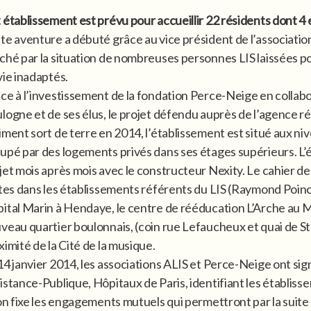
 établissement est prévu pour accueillir 22 résidents dont 4 
te aventure a débuté grâce au vice président de l’associat
ché par la situation de nombreuses personnes LIS laissées p
vie inadaptés.
ce à l’investissement de la fondation Perce-Neige en collabor
logne et de ses élus, le projet défendu auprès de l’agence ré
iment sort de terre en 2014, l’établissement est situé aux niv
upé par des logements privés dans ses étages supérieurs. L’
jet mois après mois avec le constructeur Nexity. Le cahier d
ites dans les établissements référents du LIS (Raymond Poin
ital Marin à Hendaye, le centre de rééducation L’Arche au 
veau quartier boulonnais, (coin rue Lefaucheux et quai de St
ximité de la Cité de la musique.
14 janvier 2014, les associations ALIS et Perce-Neige ont si
istance-Publique, Hôpitaux de Paris, identifiant les étab
n fixe les engagements mutuels qui permettront par la suite 