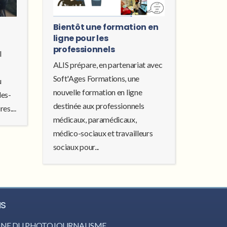
Bientôt une formation en
ligne pour les
professionnels
l
ALIS prépare, en partenariat avec
Soft'Ages Formations, une
u
nouvelle formation en ligne
les-
destinée aux professionnels
es....
médicaux, paramédicaux,
médico-sociaux et travailleurs
sociaux pour...
IS
CÔNE DU PHOTOJOURNALISME