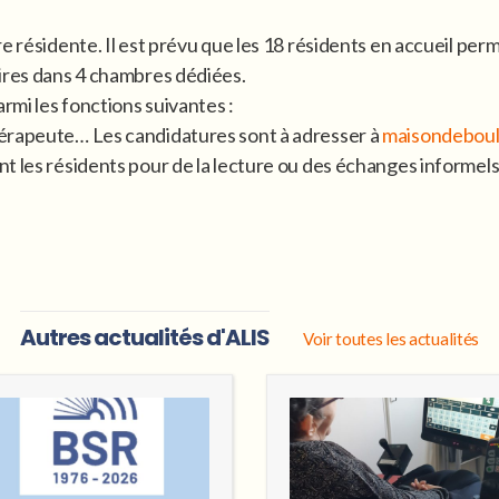
 résidente. Il est prévu que les 18 résidents en accueil perman
aires dans 4 chambres dédiées.
armi les fonctions suivantes :
hérapeute… Les candidatures sont à adresser à
maisondebou
t les résidents pour de la lecture ou des échanges informels
Autres actualités d'ALIS
Voir toutes les actualités