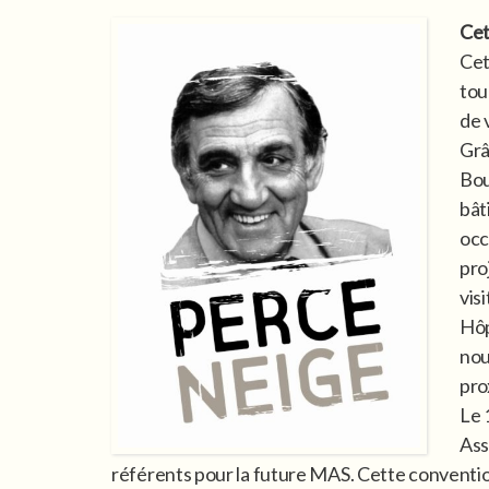
Cet
Cet
tou
de 
Grâ
Bou
bât
occ
pro
vis
Hôp
nou
pro
Le 
Ass
référents pour la future MAS. Cette conventio