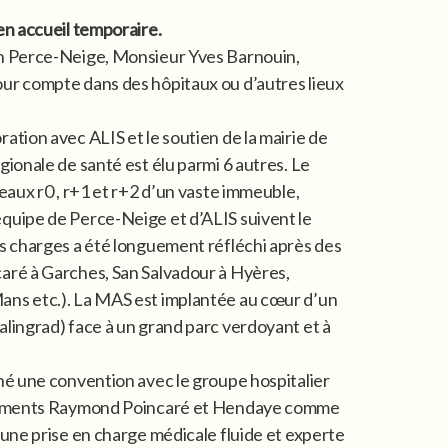
en accueil temporaire.
ion Perce-Neige, Monsieur Yves Barnouin,
our compte dans des hôpitaux ou d’autres lieux
ation avec ALIS et le soutien de la mairie de
gionale de santé est élu parmi 6 autres. Le
eaux r0 , r+1 et r+2 d’un vaste immeuble,
équipe de Perce-Neige et d’ALIS suivent le
es charges a été longuement réfléchi après des
caré à Garches, San Salvadour à Hyères,
Mans etc.). La MAS est implantée au cœur d’un
alingrad) face à un grand parc verdoyant et à
gné une convention avec le groupe hospitalier
lissements Raymond Poincaré et Hendaye comme
une prise en charge médicale fluide et experte