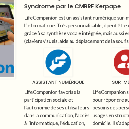
Syndrome par le CMRRF Kerpape
LifeCompanion est un assistant numérique sur-mes
l’informatique. Très personnalisable, il peut être 
grâce à sa synthèse vocale intégrée, mais aussi 
(claviers visuels, aide au déplacement de la souris
ASSISTANT NUMÉRIQUE
SUR-M
LifeCompanion favorise la
LifeCompanion s
participation sociale et
pour répondre au
l’autonomie de ses utilisateurs
besoins des pers
dans la communication, l’accès
usages en struct
à l’informatique, l’éducation,
domicile. Il s’ada