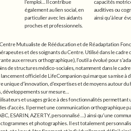
l’emploi… Il contribue
capacités motrice
également au lien social, en
auditives ou cogn
particulier avec les aidants
ainsi qu’à leur év
proches et professionnels.
Centre Mutualiste de Rééducation et de Réadaptation Fonc
érapeutes et des soignants du Centre. Utilisé dans le cadre 
nte aux erreurs orthographique), l’outil a évolué pour s’a
esoins de structures médico-sociales, notamment dans le cadr
 lancement officiel de LifeCompanion qui marque sa mise à di
re unique d’innovation, d’expertises et de moyens autour du
ts, développements sur mesure…
 utilisateurs et usages grâce à des fonctionnalités permettan
es d’accès. Il permet une communication orthographique par 
e (ABC, ESARIN, AZERTY, personnalisé …) ainsi qu’une commu
togrammes et photographies. Il est totalement personnalisab