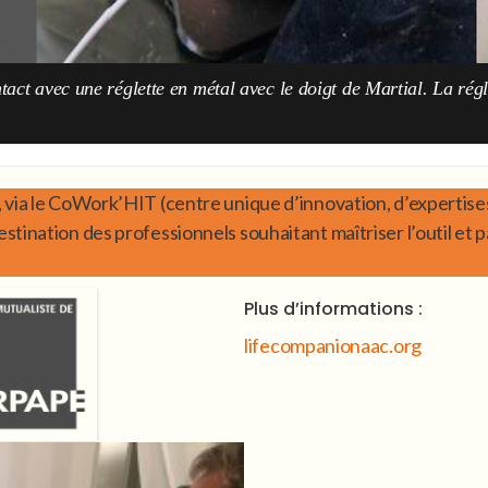
tact avec une réglette en métal avec le doigt de Martial. La rég
 via le CoWork’HIT (centre unique d’innovation, d’expertis
estination des professionnels souhaitant maîtriser l’outil et
Plus d’informations :
lifecompanionaac.org