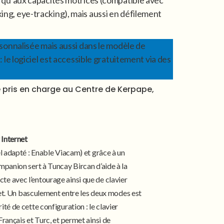
si qu’aux capacités motrices (compatible avec
king, eye-tracking), mais aussi en défilement
onnalisée mais aussi dans le modèle de
e logiciel est accessible gratuitement via des
 pris en charge au Centre de Kerpape,
 Internet
l adapté : Enable Viacam) et grâce à un
mpanion sert à Tuncay Bircan d’aide à la
e avec l’entourage ainsi que de clavier
rnet. Un basculement entre les deux modes est
té de cette configuration : le clavier
rançais et Turc, et permet ainsi de