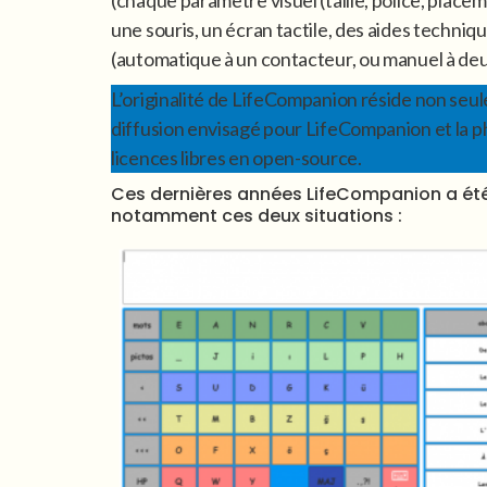
(chaque paramètre visuel (taille, police, place
une souris, un écran tactile, des aides techniq
(automatique à un contacteur, ou manuel à deu
L’originalité de LifeCompanion réside non se
diffusion envisagé pour LifeCompanion et la ph
licences libres en open-source.
Ces dernières années LifeCompanion a été 
notamment ces deux situations :