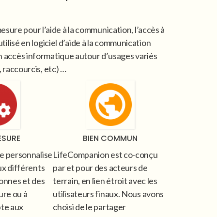
ure pour l’aide à la communication, l’accès à
utilisé en logiciel d’aide à la communication
en accès informatique autour d’usages variés
, raccourcis, etc) …
ESURE
BIEN COMMUN
e personnalise
LifeCompanion est co-conçu
x différents
par et pour des acteurs de
onnes et des
terrain, en lien étroit avec les
ure ou à
utilisateurs finaux. Nous avons
pte aux
choisi de le partager