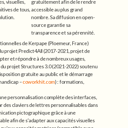
s, visuelles,
gratuitement afin de le rendre
itives de tous,
accessible au plus grand
olution.
nombre. Sa diffusion en open-
source garantie sa
transparence et sa pérennité.
tionnelles de Kerpape (Ploemeur, France)
du projet Predict4All (2017-2021, projet de
dapter et répondre à de nombreux usages,
e du projet Structures 3.0 (2021-2022) soutenu
sposition gratuite au public et le démarrage
 handicap –
coworkhit.com
) : formations,
t une personnalisation complète des interfaces,
des claviers de lettres personnalisables dans
nication pictographique grâce à une
le afin de s’adapter aux capacités visuelles