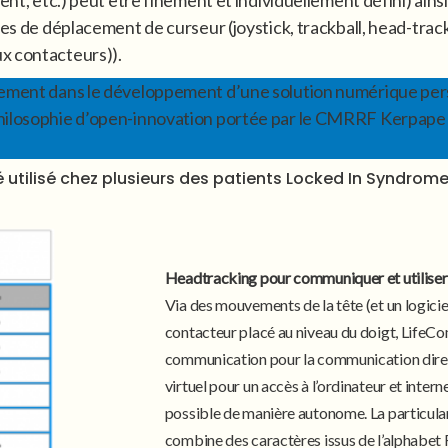
ment, etc.) peut être finement et individuellement défini) ain
ues de déplacement de curseur (joystick, trackball, head-trac
x contacteurs)).
ulement dans le développement d’une solution numérique pers
ilosophie d’open-innovation portée par le CMRRF Kerpape : l
utilisé chez plusieurs des patients Locked In Syndrome
Headtracking pour communiquer et utiliser
Via des mouvements de la tête (et un logicie
contacteur placé au niveau du doigt, LifeCo
communication pour la communication direct
virtuel pour un accès à l’ordinateur et inte
possible de manière autonome. La particulari
combine des caractères issus de l’alphabet F