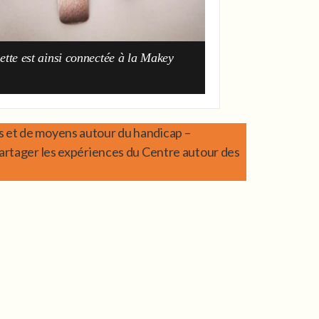
lette est ainsi connectée à la Makey
es et de moyens autour du handicap –
 partager les expériences du Centre autour des