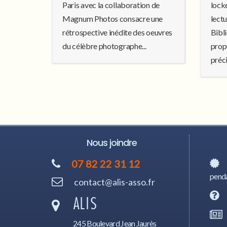
Paris avec la collaboration de
locke
Magnum Photos consacre une
lectu
rétrospective inédite des oeuvres
Bibl
du célèbre photographe...
prop
préci
Nous joindre
07 82 22 31 12
penda
contact@alis-asso.fr
ALIS
245 Boulevard Jean Jaurès