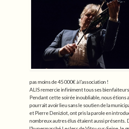
pas moins de 45 000€ à l’association !
ALIS remercie infiniment tous ses bienfaiteurs
Pendant cette soirée inoubliable, nous étions
pourrait avoir lieu sans le soutien de la municip
et Pierre Deniziot, ont pris la parole en introd
nombreux autres élus étaient aussi présents. 
l’hypermarché Leclerc de Vitry-sur-Seine, le gr