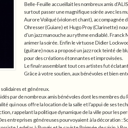
Belle-Feuille accueillait les nombreux amis d’ALIS,
surtout passer une magnifique soirée avec les mus
Aurore Voilqué (violon et chant), accompagnée 
Ohresser (Guiare) et Hugo Proy (Clarinette) nous
d’un jazz manouche au rythme endiablé. Franck M
animer la soirée. Enfin le virtuose Didier Lockw
(guitare) nous a proposé un jazz rock teinté de bl
pour des créations étonnantes et improvisées.
Le final rassemblant tout ces artistes fut éclatant
Grâce à votre soutien, aux bénévoles et bien ent
 solidaires et généreux.
 aidés par de nombreux amis bénévoles dont les membres du R
alité qui nous offre la location de la salle et l’appui de ses t
uction, rappelant la politique dynamique de la ville pour les 
Des entreprises généreuses pourvoyaient à la décoration : Sc
ossiste Ledelas à Rungis et le caviste Poignée de raisin à Bou