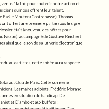
 venus à la fois pour soutenir notre action et
iciens qui nous offrent leur talent.
de Basile Mouton (Contrebasse), Thomas
 ont offert une première partie sous le signe
ossler était à nouveau des nôtres pour
ood (violon), accompagné de Gustave Reichert
ues ainsi que le son de sa lutherie électronique
.
endu aux artistes, cette soirée aura rapporté
otaract Club de Paris. Cette soirée ne
echniciens. Les maires adjoints, Frédéric Morand
personnes en situation de handicap. De
anjet et Djambo et aux buffets :
logne. Les artistes ont été gâtés par Dior