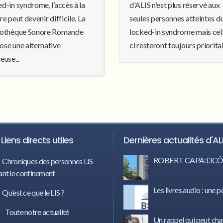
d-in syndrome, l’accès à la
d'ALIS n'est plus réservé aux
re peut devenir difficile. La
seules personnes atteintes d
iothèque Sonore Romande
locked-in syndrome mais cel
ose une alternative
ci resteront toujours prioritair
euse...
Liens directs utiles
Dernières actualités d'AL
ROBERT CAPA:L’I
Chroniques des personnes LIS
nt le confinement
Les livres audio : une p
Qu’est ce que le LIS ?
Toute notre actualité
Un rappel qui peut cha