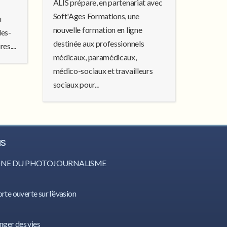
ALIS prépare, en partenariat avec
Soft'Ages Formations, une
u
nouvelle formation en ligne
les-
destinée aux professionnels
es....
médicaux, paramédicaux,
médico-sociaux et travailleurs
sociaux pour...
IS
CÔNE DU PHOTOJOURNALISME
orte ouverte sur l’évasion
nger des vies