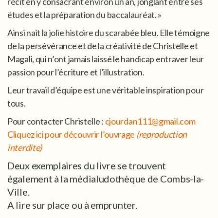
récit en y consacrant environ un an, jonglant entre ses
études et la préparation du baccalauréat. »
Ainsi nait la jolie histoire du scarabée bleu. Elle témoigne
de la persévérance et de la créativité de Christelle et
Magali, qui n’ont jamais laissé le handicap entraver leur
passion pour l’écriture et l’illustration.
Leur travail d’équipe est une véritable inspiration pour
tous.
Pour contacter Christelle :
cjourdan111@gmail.com
Cliquez ici pour découvrir l’ouvrage
(reproduction
interdite)
Deux exemplaires du livre se trouvent
également à la médialudothèque de Combs-la-
Ville.
A lire sur place ou à emprunter.