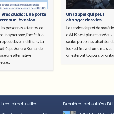
livres audio : une porte
Un rappel qui peut
erte sur l’évasion
changer des vies
 les personnes atteintes de
Le service de prêt de matérie
d-in syndrome, l’accès à la
d'ALIS n'est plus réservé aux
re peut devenir difficile. La
seules personnes atteintes d
iothèque Sonore Romande
locked-in syndrome mais cel
ose une alternative
ci resteront toujours prioritair
euse...
Liens directs utiles
Dernières actualités d'AL
ROBERT CAPA:L’I