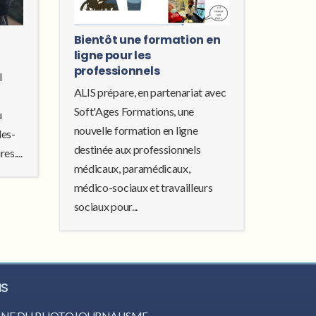
Bientôt une formation en
ligne pour les
professionnels
l
ALIS prépare, en partenariat avec
Soft'Ages Formations, une
u
nouvelle formation en ligne
les-
destinée aux professionnels
es....
médicaux, paramédicaux,
médico-sociaux et travailleurs
sociaux pour...
IS
CÔNE DU PHOTOJOURNALISME