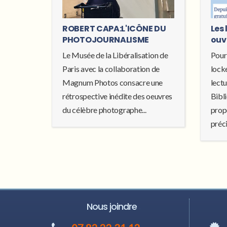
ROBERT CAPA:L'ICÔNE DU
Les 
PHOTOJOURNALISME
ouv
Le Musée de la Libéralisation de
Pour
Paris avec la collaboration de
locke
Magnum Photos consacre une
lectu
rétrospective inédite des oeuvres
Bibl
du célèbre photographe...
prop
préci
Nous joindre