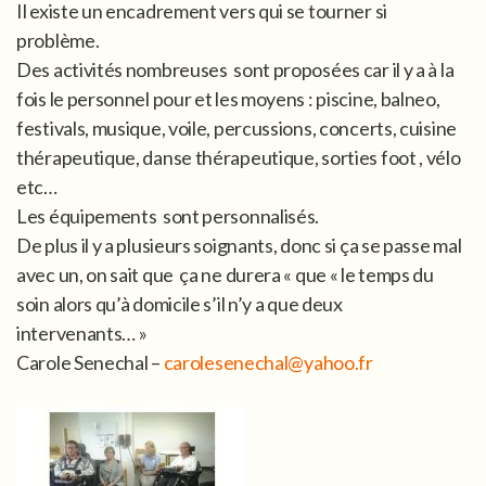
Il existe un encadrement vers qui se tourner si
problème.
Des activités nombreuses sont proposées car il y a à la
fois le personnel pour et les moyens : piscine, balneo,
festivals, musique, voile, percussions, concerts, cuisine
thérapeutique, danse thérapeutique, sorties foot , vélo
etc…
Les équipements sont personnalisés.
De plus il y a plusieurs soignants, donc si ça se passe mal
avec un, on sait que ça ne durera « que « le temps du
soin alors qu’à domicile s’il n’y a que deux
intervenants… »
Carole Senechal –
carolesenechal@yahoo.fr