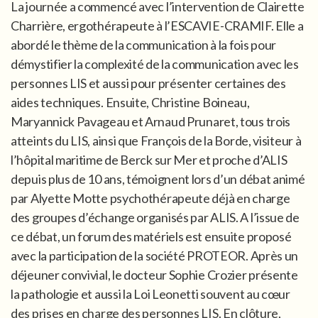
La journée a commencé avec l’intervention de Clairette
Charrière, ergothérapeute à l’ESCAVIE-CRAMIF. Elle a
abordé le thème de la communication à la fois pour
démystifier la complexité de la communication avec les
personnes LIS et aussi pour présenter certaines des
aides techniques. Ensuite, Christine Boineau,
Maryannick Pavageau et Arnaud Prunaret, tous trois
atteints du LIS, ainsi que François de la Borde, visiteur à
l’hôpital maritime de Berck sur Mer et proche d’ALIS
depuis plus de 10 ans, témoignent lors d’un débat animé
par Alyette Motte psychothérapeute déjà en charge
des groupes d’échange organisés par ALIS. A l’issue de
ce débat, un forum des matériels est ensuite proposé
avec la participation de la société PROTEOR. Après un
déjeuner convivial, le docteur Sophie Crozier présente
la pathologie et aussi la Loi Leonetti souvent au cœur
des prises en charge des personnes LIS. En clôture,