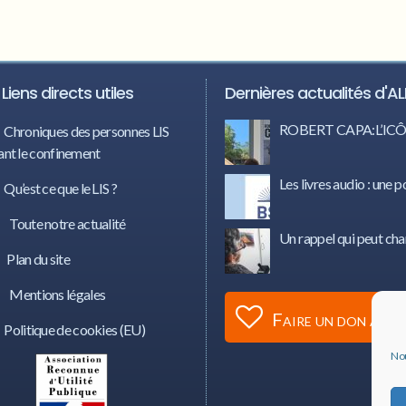
Liens directs utiles
Dernières actualités d'AL
ROBERT CAPA:L’I
Chroniques des personnes LIS
nt le confinement
Les livres audio : une p
Qu’est ce que le LIS ?
Toute notre actualité
Un rappel qui peut cha
Plan du site
Mentions légales
Faire un don à AL
Politique de cookies (EU)
Nou