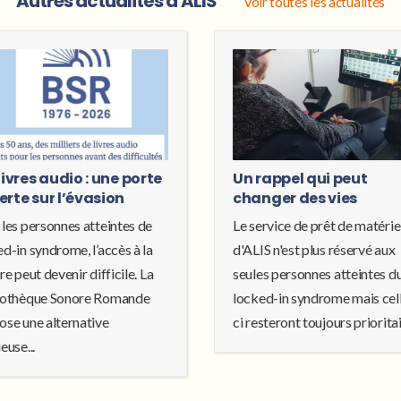
Autres actualités d'ALIS
Voir toutes les actualités
livres audio : une porte
Un rappel qui peut
erte sur l’évasion
changer des vies
 les personnes atteintes de
Le service de prêt de matérie
d-in syndrome, l’accès à la
d'ALIS n'est plus réservé aux
re peut devenir difficile. La
seules personnes atteintes d
iothèque Sonore Romande
locked-in syndrome mais cel
ose une alternative
ci resteront toujours prioritair
euse...