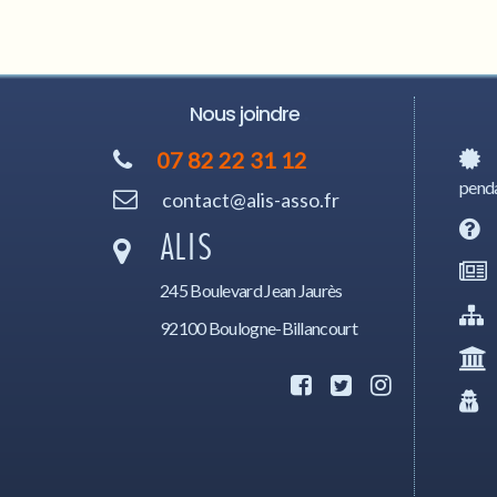
Nous joindre
07 82 22 31 12
penda
contact@alis-asso.fr
ALIS
245 Boulevard Jean Jaurès
92100 Boulogne-Billancourt