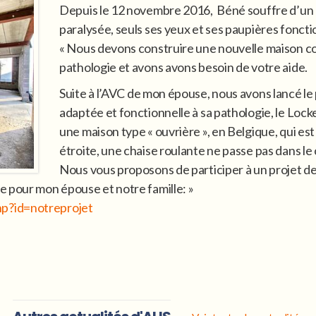
Depuis le 12 novembre 2016, Béné souffre d’un
paralysée, seuls ses yeux et ses paupières fonct
« Nous devons construire une nouvelle maison c
pathologie et avons avons besoin de votre aide.
Suite à l’AVC de mon épouse, nous avons lancé le 
adaptée et fonctionnelle à sa pathologie, le Lo
une maison type « ouvrière », en Belgique, qui es
étroite, une chaise roulante ne passe pas dans le 
Nous vous proposons de participer à un projet de
e pour mon épouse et notre famille: »
p?id=notreprojet