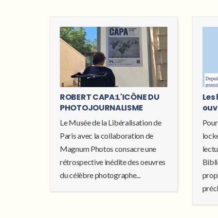
ROBERT CAPA:L'ICÔNE DU
Les 
PHOTOJOURNALISME
ouv
Le Musée de la Libéralisation de
Pour
Paris avec la collaboration de
locke
Magnum Photos consacre une
lectu
rétrospective inédite des oeuvres
Bibl
du célèbre photographe...
prop
préci