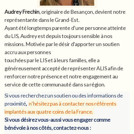
Audrey Frechin
, originaire de Besançon, devient notre
représentante dans le Grand-Est.
Ayant été longtemps parente d’une personne atteinte
du LIS, Audrey est depuis toujours sensible à nos
missions. Motivée par le désir d’apporter un soutien
accru aux personnes
touchées par le LIS et à leurs familles, elle a
généreusement accepté de représenter ALIS afin de
renforcer notre présence et notre engagement au
service de cette communauté dans sa région.
Si vous recherchez un soutien ou des informations de
proximité
,
n’hésitez pas à contacter nos référents
implantés aux quatre coins de la France.
Si vous désirez vous-aussi vous engager comme
bénévole à nos côtés, contactez-nous :