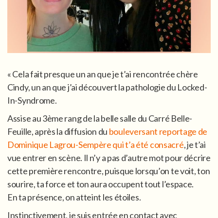
« Cela fait presque un an que je t’ai rencontrée chère
Cindy, un an que j’ai découvert la pathologie du Locked-
In-Syndrome.
Assise au 3ème rang de la belle salle du Carré Belle-
Feuille, après la diffusion du
bouleversant reportage de
Dominique Lagrou-Sempère qui t’a été consacré
, je t’ai
vue entrer en scène. Il n’y a pas d’autre mot pour décrire
cette première rencontre, puisque lorsqu’on te voit, ton
sourire, ta force et ton aura occupent tout l’espace.
En ta présence, on atteint les étoiles.
Instinctivement, je suis entrée en contact avec