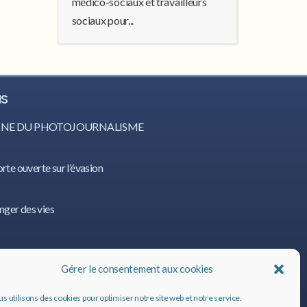
médico-sociaux et travailleurs
sociaux pour...
IS
CÔNE DU PHOTOJOURNALISME
orte ouverte sur l’évasion
nger des vies
IS
Gérer le consentement aux cookies
s utilisons des cookies pour optimiser notre site web et notre service.