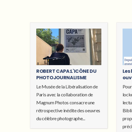
ROBERT CAPA:L'ICÔNE DU
Les 
PHOTOJOURNALISME
ouv
Le Musée de la Libéralisation de
Pour
Paris avec la collaboration de
locke
Magnum Photos consacre une
lectu
rétrospective inédite des oeuvres
Bibl
du célèbre photographe...
prop
préci