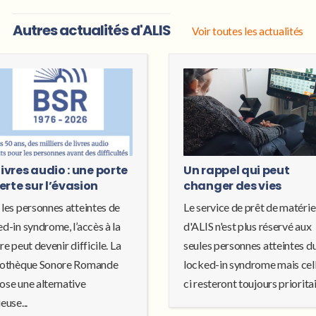
Autres actualités d'ALIS
Voir toutes les actualités
livres audio : une porte
Un rappel qui peut
erte sur l’évasion
changer des vies
 les personnes atteintes de
Le service de prêt de matérie
d-in syndrome, l’accès à la
d'ALIS n'est plus réservé aux
re peut devenir difficile. La
seules personnes atteintes d
iothèque Sonore Romande
locked-in syndrome mais cel
ose une alternative
ci resteront toujours prioritair
euse...