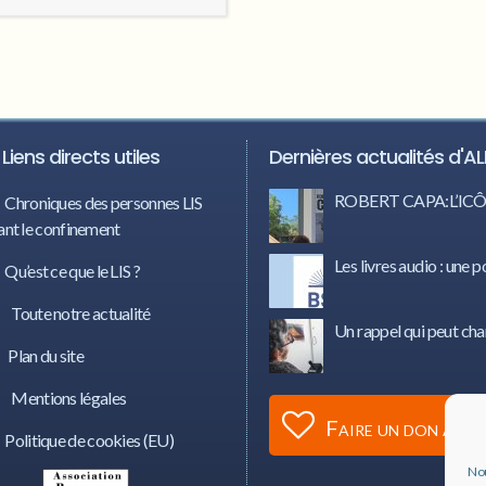
Liens directs utiles
Dernières actualités d'AL
ROBERT CAPA:L’I
Chroniques des personnes LIS
nt le confinement
Les livres audio : une p
Qu’est ce que le LIS ?
Toute notre actualité
Un rappel qui peut cha
Plan du site
Mentions légales
Faire un don à AL
Politique de cookies (EU)
Nou