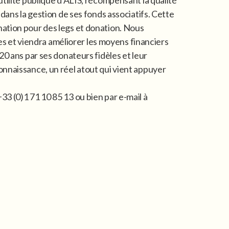
utilité publique d’ALIS, récompensant la qualité
 dans la gestion de ses fonds associatifs. Cette
nation pour des legs et donation. Nous
 et viendra améliorer les moyens financiers
20 ans par ses donateurs fidèles et leur
onnaissance, un réel atout qui vient appuyer
3 (0)1 71 10 85 13 ou bien par e-mail à