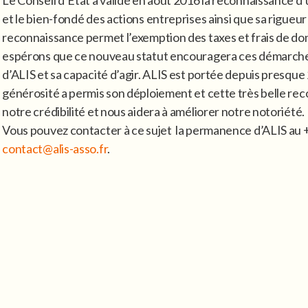
Le Conseil d’Etat a validé en août 2016 la reconnaissance d’
et le bien-fondé des actions entreprises ainsi que sa rigueur
reconnaissance permet l’exemption des taxes et frais de do
espérons que ce nouveau statut encouragera ces démarches
d’ALIS et sa capacité d’agir. ALIS est portée depuis presque 
générosité a permis son déploiement et cette très belle rec
notre crédibilité et nous aidera à améliorer notre notoriété.
Vous pouvez contacter à ce sujet la permanence d’ALIS au +3
contact@alis-asso.fr
.