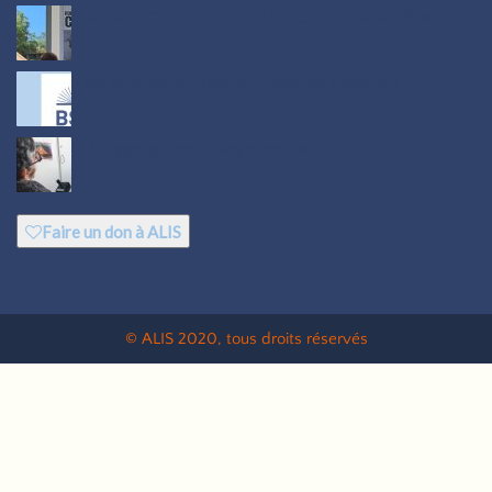
ROBERT CAPA:L’ICÔNE DU PHOTOJOURNALISME
Les livres audio : une porte ouverte sur l’évasion
Un rappel qui peut changer des vies
Faire un don à ALIS
©
ALIS
2020, tous droits réservés