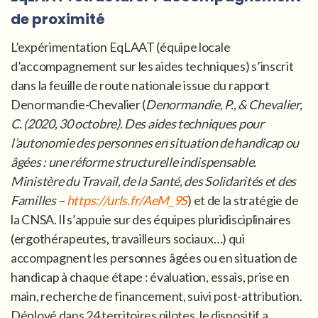
de proximité
L’expérimentation EqLAAT (équipe locale
d’accompagnement sur les aides techniques) s’inscrit
dans la feuille de route nationale issue du rapport
Denormandie-Chevalier (
Denormandie, P., & Chevalier,
C. (2020, 30 octobre). Des aides techniques pour
l’autonomie des personnes en situation de handicap ou
âgées : une réforme structurelle indispensable.
Ministère du Travail, de la Santé, des Solidarités et des
Familles –
https://urls.fr/AeM_9S
) et de la stratégie de
la CNSA. Il s’appuie sur des équipes pluridisciplinaires
(ergothérapeutes, travailleurs sociaux…) qui
accompagnent les personnes âgées ou en situation de
handicap à chaque étape : évaluation, essais, prise en
main, recherche de financement, suivi post-attribution.
Déployé dans 24 territoires pilotes, le dispositif a