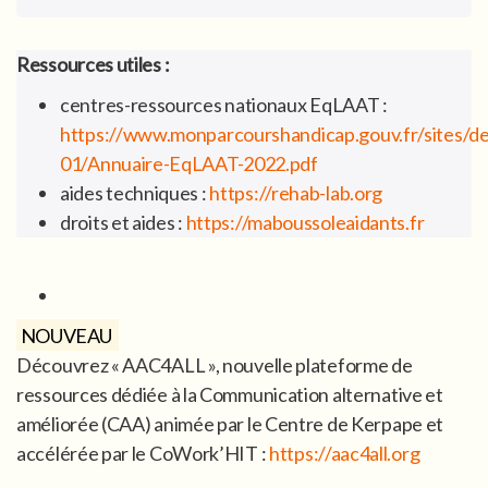
Ressources utiles :
centres-ressources nationaux EqLAAT :
https://www.monparcourshandicap.gouv.fr/sites/def
01/Annuaire-EqLAAT-2022.pdf
aides techniques :
https://rehab-lab.org
droits et aides :
https://maboussoleaidants.fr
NOUVEAU
Découvrez « AAC4ALL », nouvelle plateforme de
ressources dédiée à la Communication alternative et
améliorée (CAA) animée par le Centre de Kerpape et
accélérée par le CoWork’HIT :
https://aac4all.org