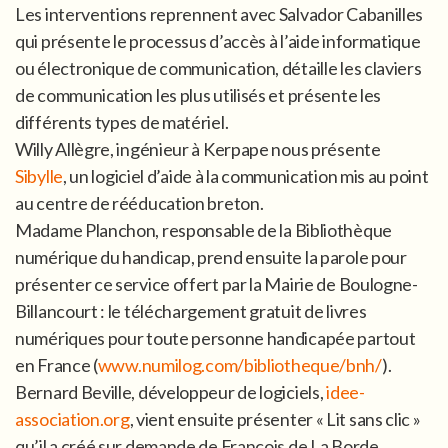
Les interventions reprennent avec Salvador Cabanilles
qui présente le processus d’accès à l’aide informatique
ou électronique de communication, détaille les claviers
de communication les plus utilisés et présente les
différents types de matériel.
Willy Allègre, ingénieur à Kerpape nous présente
Sibylle
, un logiciel d’aide à la communication mis au point
au centre de rééducation breton.
Madame Planchon, responsable de la Bibliothèque
numérique du handicap, prend ensuite la parole pour
présenter ce service offert par la Mairie de Boulogne-
Billancourt : le téléchargement gratuit de livres
numériques pour toute personne handicapée partout
en France (
www.numilog.com/bibliotheque/bnh/
).
Bernard Beville, développeur de logiciels,
idee-
association.org
, vient ensuite présenter « Lit sans clic »
qu’il a créé sur demande de François de La Borde,