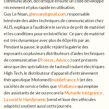
communication, décortique ensuite un code développé
récemment et plus rapide en utilisation.
Guy Le Noan,
glenoan@gmail.com
, responsable
bénévole des aides techniques de communication chez
ALIS, explique à l’auditoire le service de prêt de matériel
et les conditions pour en bénéficier. Ce parc de matériel
est très dynamique avec plus de 60 prêts par an.
Pendant la pause, le public rejoint la galerie des
exposants où plusieurs distributeurs d’aides techniques
de communication (
Proteor
,
Adysco
) sont présents
ainsi que des spécialistes de fauteuil roulant électriques
High Tech, le distributeur d’appareil d’entrainement
thérapeutique Motomed (
mobilefrance.fr
)et des
sociétés de service telles que
Vitalliance
qui emploie
des assistants de vie ou encore la
Mutuelle Intégrance
.
La société Handynamic
(vend et loue des véhicules
adaptés) soutient aussi cette journée.